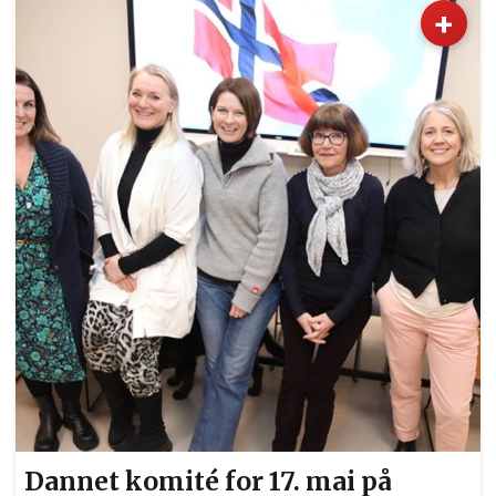
2024 kan du se dem opptre på 17.mai-
+
arrangementet ved Tingvoll. EidsvollPuls møter
de to tøffingene på Råholt Ungdomsskole. Det
har akkurat ringt ut, solen skinner og det blåser
en lett bris fra vest. I skolegården myldrer det av
ungdom som endelig er...
Dannet komité for 17. mai på