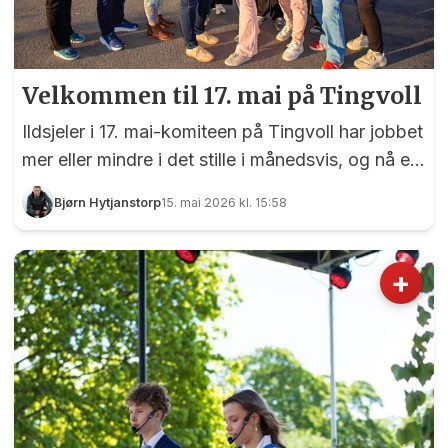
Velkommen til 17. mai på Tingvoll
Ildsjeler i 17. mai-komiteen på Tingvoll har jobbet
mer eller mindre i det stille i månedsvis, og nå er
det bare timer igjen til de kan ønske tusenvis av
Bjørn Hytjanstorp
15. mai 2026 kl. 15:58
barn og voksne til feiringen av nasjonaldagen på
Tingvoll.
+