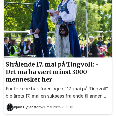
Strålende 17. mai på Tingvoll: -
Det må ha vært minst 3000
mennesker her
For folkene bak foreningen "17. mai på Tingvoll"
ble årets 17. mai en suksess fra ende til annen.
Strålende vær, rekordmange feststemte
Bjørn Hytjanstorp
21. mai 2025 kl. 13:05
eidsvollinger og et rikt og variert program på og