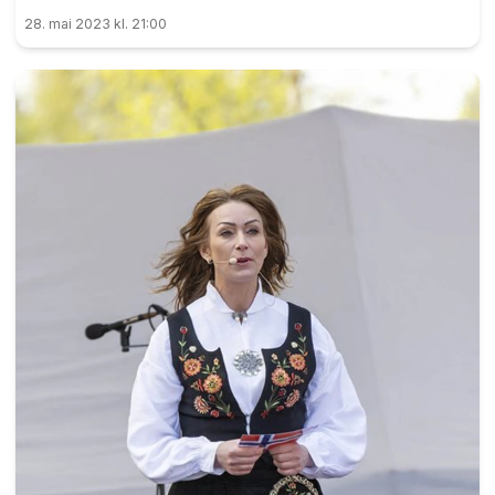
fall litt, skriver Tove Kjellerød i vår invitert-spalte.
28. mai 2023 kl. 21:00