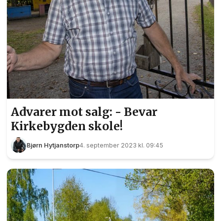
Advarer mot salg: - Bevar
Kirkebygden skole!
Bjørn Hytjanstorp
4. september 2023 kl. 09:45