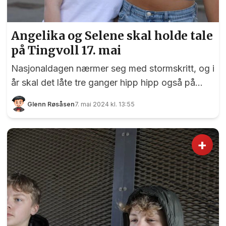
Angelika og Selene skal holde tale
på Tingvoll 17. mai
Nasjonaldagen nærmer seg med stormskritt, og i
år skal det låte tre ganger hipp hipp også på
Tingvoll. To av dem som skal opp på scena og
Glenn Røsåsen
7. mai 2024 kl. 13:55
tale til innbyggerne er Selene og Angelika
Fjellvang Lie. Men det er først etter at de har
vært på God Morgen Norge. Selene og Angelika
+
har 240 000 følgere i alle aldre på TikTok, et
sosialt medium hvor man deler videoklipp. Her
deler søskenparet daglig fra livet sitt og viser
fram opp og nedturer, krangling og vennskap.
Angelika og Selene Fjellvang Lie ska...