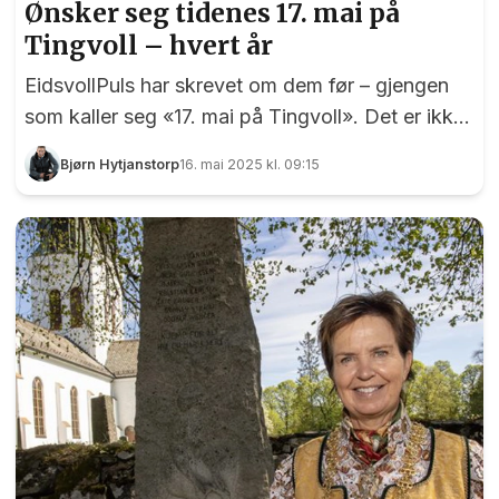
Ønsker seg tidenes 17. mai på
Tingvoll – hvert år
EidsvollPuls har skrevet om dem før – gjengen
som kaller seg «17. mai på Tingvoll». Det er ikke
så mye som er nytt siden sist, bortsett fra at det
Bjørn Hytjanstorp
16. mai 2025 kl. 09:15
begynner å brenne et blått lys for fortsatt 17.
mai-feiring på Tingvoll. Det har vært stor fest på
Tingvoll hver 17. mai i flere generasjoner. Foto:
Fridtjof Solberg