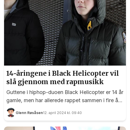
14-åringene i Black Helicopter vil
slå gjennom med rapmusikk
Guttene i hiphop-duoen Black Helicopter er 14 år
gamle, men har allerede rappet sammen i fire år.
Til sammen har de gitt ut rundt ti låter, og de har
Glenn Røsåsen
12. april 2024 kl. 09:40
gjort en god del opptredener. Blant annet på
scenen ved Eidsvollsbygningen på 17. mai i fjor. I