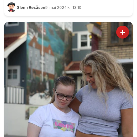
og Charity Bikers markere frigjøringsdagen og
Glenn Røsåsen
9. mai 2024 kl. 13:10
veterandagen på Tingvoll 8. mai. Været var
akkurat passe, og litt lydproblemer til tross ble
det en fin markering for alle som var der. -
+
Eidsvoll Forsvarsforening og deres medlemmer
skal feire frihetsdagen og markere
veterandagen, og jeg holder hovedtalen, sier
ordfører Nina Kristengård (H). Oppstilt på
plassen står Eidsvoll Janitsjar, ledet an av Rolf
Thon som spi...