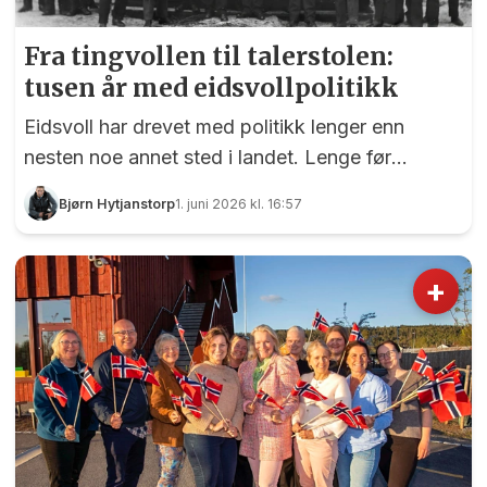
Fra tingvollen til talerstolen:
tusen år med eidsvollpolitikk
Eidsvoll har drevet med politikk lenger enn
nesten noe annet sted i landet. Lenge før
Grunnloven, lenge før kommunestyret, samlet
Bjørn Hytjanstorp
1. juni 2026 kl. 16:57
folk seg på vollen ved Vorma for å gi og ta lov.
Vi skal i denne artikkelen ta deg med fra
middelalderens tingbønder til dagens tendenser
+
til skyttergravspolitikk – og underveis har vi sette
at mye har endret seg, men forbausende mye er
som før.