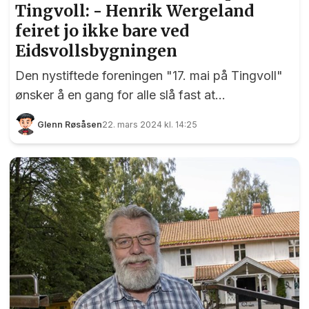
Tingvoll: - Henrik Wergeland
feiret jo ikke bare ved
Eidsvollsbygningen
Den nystiftede foreningen "17. mai på Tingvoll"
ønsker å en gang for alle slå fast at
nasjonaldagen må feires også i midtbygda.
Glenn Røsåsen
22. mars 2024 kl. 14:25
Tidligere holdt kommunen i to arrangementer, et
på Eidsvollsbygningen og et på Tingvoll ved
Eidsvoll kirke. Etter 200-årsjubileet i 2014 ble det
annerledes. Da ble hele kommunen samlet på
Eidsvoll Verk, og siden har det vært diskusjoner.
17. mai ved Tingvoll har lange tradisjoner. Her ser
vi elever fra Gullverket skole på vei til Tingvoll i
1968. Foto: Bry & Skuggedal