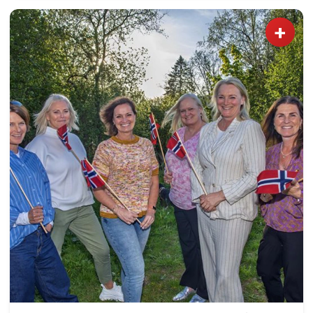
rundt scenen i Wergelandslunden. Her er Ås-
toget på vei til Tingvoll - med Eidsvoll
+
janitsjarkorps i front etterfulgt av Aas Skoles
Musikkorps. Foto: Øystein Andersen