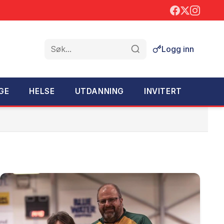
Logg inn
Søk
GE
HELSE
UTDANNING
INVITERT