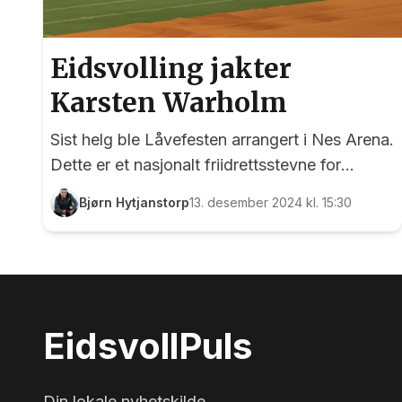
Eidsvolling jakter
Karsten Warholm
Sist helg ble Låvefesten arrangert i Nes Arena.
Dette er et nasjonalt friidrettsstevne for
utøvere fra seks år og oppover, og arrangeres
Bjørn Hytjanstorp
13. desember 2024 kl. 15:30
av Ull/Kisa Friidrett og Hvam IL Friidrett.
EidsvollPuls var til stede, og var ekstra spent
på om 16 år gamle Even Ragnhildsløkken fra
Eidsvoll Verk ville klare å komme over to
meter i høyde. Det soleklare og kortsiktige
Eidsvoll
Puls
målet til 16 år gamle Even Ragnhildsløkken er
å komme over to meter i høyde. Foto: Bjørn
Hytjanstorp
Din lokale nyhetskilde