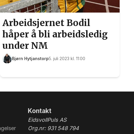
Arbeidsjernet Bodil
håper å bli arbeidsledig
under NM
Bjørn Hytjanstorp
5. juli 2023 kl. 11:00
Kontakt
EidsvollPuls AS
gelser
Org.nr: 931 548 794