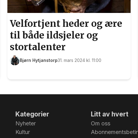
Velfortjent heder og ære
til både ildsjeler og
stortalenter
Bjørn Hytjanstorp
31. mars 2024 kl. 11:00
Kategorier
Litt av hvert
Nyheter
Om oss
Kultur
Abonnementsbetin