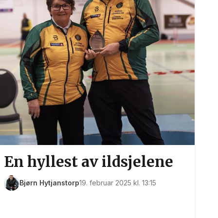
En hyllest av ildsjelene
Bjørn Hytjanstorp
19. februar 2025 kl. 13:15