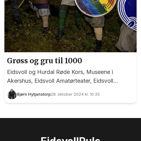
Grøss og gru til 1000
Eidsvoll og Hurdal Røde Kors, Museene i
Akershus, Eidsvoll Amatørteater, Eidsvoll
Kulturforum, Eidsvoll Kommune, Eidsvoll
Bjørn Hytjanstorp
28. oktober 2024 kl. 10:35
Bygdekvinnelag, Stjerneskudd 1814, Varjag
vikinglag, Eidsvoll videregående skole og mange
andre gode krefter har gjort det igjen! Over 100
frivillige skapte nemlig et eventyrlig mareritt(!)
under årets utgave av Bygdegru på Bygdetunet,