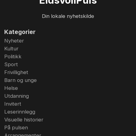
Eidsvoll
Puls
og barn og voksne fikk seg et grøss eller 20
som de sent vil glemme. Det var ikke alle som
Din lokale nyhetskilde
tok sjansen på å besøke dette tivoliet. Foto: Bj...
Kategorier
Nyheter
Kultur
Politikk
Sport
Frivillighet
Barn og unge
Helse
Utdanning
Invitert
Leserinnlegg
Visuelle historier
På pulsen
Arrangementer