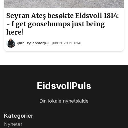
Seyran Ateş besøkte Eidsvoll 1814:
- I get goosebumps just being
here!
Bjørn Hytjanstorp
30. juni 2023 kl. 12:40
Eidsvoll
Puls
Din lokale nyhetskilde
Kategorier
Nyheter