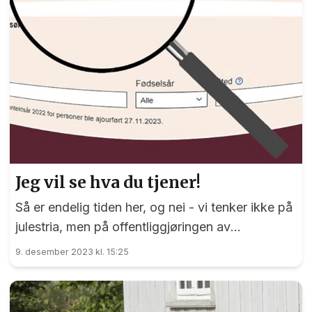
Jeg vil se hva du tjener!
Så er endelig tiden her, og nei - vi tenker ikke på
julestria, men på offentliggjøringen av
skattelistene. Avisene er fulle av artikler som skal
9. desember 2023 kl. 15:25
friste deg til å snoke i hva naboen tjener, eksen
din tjener - kort sagt hvor mye andre folk har til
salt i maten.