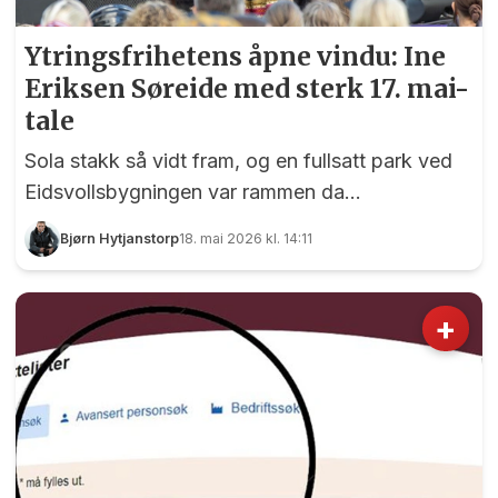
Ytringsfrihetens åpne vindu: Ine
Eriksen Søreide med sterk 17. mai-
tale
Sola stakk så vidt fram, og en fullsatt park ved
Eidsvollsbygningen var rammen da
stortingsrepresentant Ine Eriksen Søreide holdt
Bjørn Hytjanstorp
18. mai 2026 kl. 14:11
årets hovedtale under kveldsarrangementet.
+