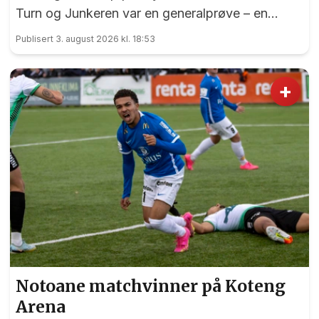
Turn og Junkeren var en generalprøve – en
generalprøve før kommende helgs toppkamp på
Publisert 3. august 2026 kl. 18:53
Myhrer mellom Turn og Levanger.
+
Notoane matchvinner på Koteng
Arena