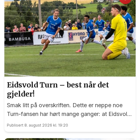
Eidsvold Turn – best når det
gjelder!
Smak litt på overskriften. Dette er neppe noe
Turn-fansen har hørt mange ganger: at Eidsvold
Turn er best når det virkelig gjelder. Men akkurat
Publisert 8. august 2026 kl. 19:20
nå er faktisk blåtrøyene det!