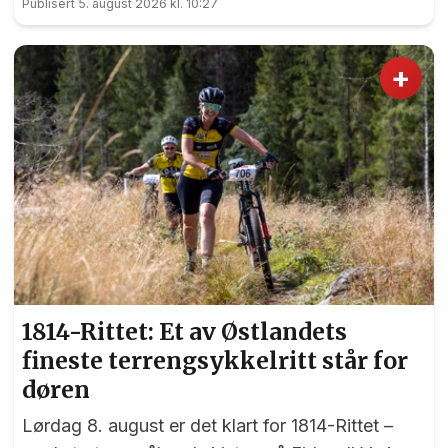
Publisert 5. august 2026 kl. 10:27
rekruttklassen under Landsskytterstevnet på
Lesja.
+
1814-Rittet: Et av Østlandets
fineste terrengsykkelritt står for
døren
Lørdag 8. august er det klart for 1814-Rittet –