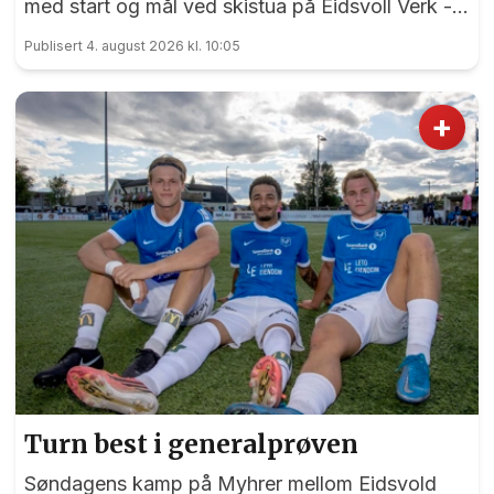
med start og mål ved skistua på Eidsvoll Verk -
et ritt som har sine røtter tilbake til 1998.
Publisert 4. august 2026 kl. 10:05
+
Turn best i generalprøven
Søndagens kamp på Myhrer mellom Eidsvold