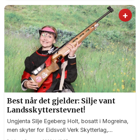
+
Best når det gjelder: Silje vant
Landsskytterstevnet!
Ungjenta Silje Egeberg Holt, bosatt i Mogreina,
men skyter for Eidsvoll Verk Skytterlag,
imponerte alle under onsdagens banefinale i