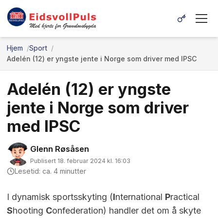
Hjem
Sport
Adelén (12) er yngste jente i Norge som driver med IPSC
Adelén (12) er yngste
jente i Norge som driver
med IPSC
Glenn Røsåsen
Publisert 18. februar 2024 kl. 16:03
Lesetid: ca. 4 minutter
I dynamisk sportsskyting (
I
nternational
P
ractical
S
hooting
C
onfederation) handler det om å skyte