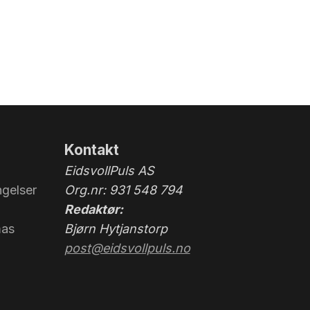
Kontakt
EidsvollPuls AS
gelser
Org.nr: 931 548 794
Redaktør:
mas
Bjørn Hytjanstorp
post@eidsvollpuls.no