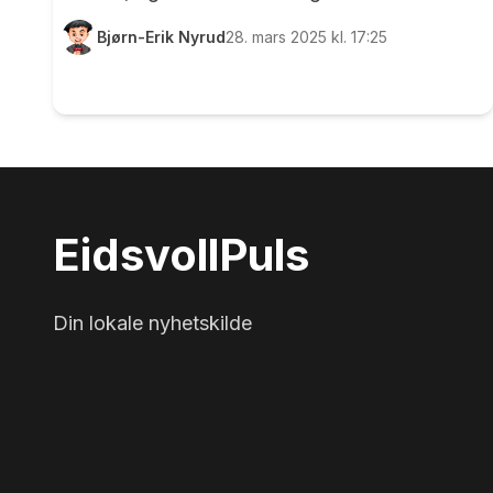
hun i september skal til Sør-Afrika. Der går
Bjørn-Erik Nyrud
28. mars 2025 kl. 17:25
nemlig VM i dynamisk sportsskyting av
stabelen, og der blir 13-åringen en av 35 som
representerer Norge. EidsvollPuls tok turen til
Gullverket for en prat med den unge,
talentfulle skytteren, og frem til mesterskapet
skal Adelén trene og delta på flere stevner
både i Norge og Sverige. 13 år gamle Adelén
Eidsvoll
Puls
Sollyst klar for trening foran kveldens
oppsatte treni...
Din lokale nyhetskilde