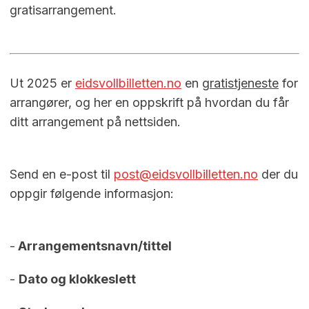
gratisarrangement.
Ut 2025 er
eidsvollbilletten.no
en
gratistjeneste
for
arrangører, og her en oppskrift på hvordan du får
ditt arrangement på nettsiden.
Send en e-post til
post@eidsvollbilletten.no
der du
oppgir følgende informasjon:
-
Arrangementsnavn/tittel
-
Dato og klokkeslett