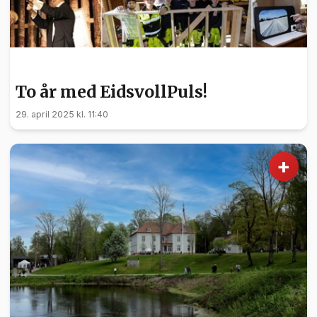
NYHETER
To år med EidsvollPuls!
29. april 2025 kl. 11:40
+