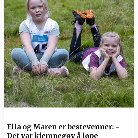
SPORT
Ella og Maren er bestevenner: -
Det var kjempegøy å løpe