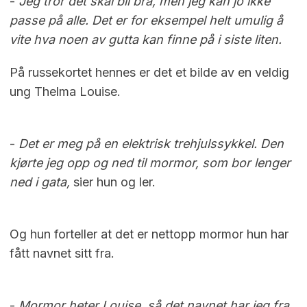
-
Jeg tror det skal bli bra, men jeg kan jo ikke
passe på alle. Det er for eksempel helt umulig å
vite hva noen av gutta kan finne på i siste liten.
På russekortet hennes er det et bilde av en veldig
ung Thelma Louise.
-
Det er meg på en elektrisk trehjulssykkel. Den
kjørte jeg opp og ned til mormor, som bor lenger
ned i gata,
sier hun og ler.
Og hun forteller at det er nettopp mormor hun har
fått navnet sitt fra.
-
Mormor heter Louise, så det navnet har jeg fra