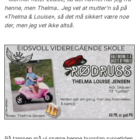
henne, men Thelma.. Jeg vet at mutter’n så på
«Thelma & Louise», så det må sikkert være noe
der, men jeg vet ikke altså.
På tampen må vi spørre henne hvordan russetiden