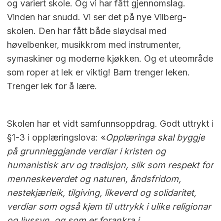
og variert skole. Og vi har fått gjennomslag.
Vinden har snudd. Vi ser det på nye Vilberg-
skolen. Den har fått både sløydsal med
høvelbenker, musikkrom med instrumenter,
symaskiner og moderne kjøkken. Og et uteområde
som roper at lek er viktig! Barn trenger leken.
Trenger lek for å lære.
Skolen har et vidt samfunnsoppdrag. Godt uttrykt i
§1-3 i opplæringslova: «
Opplæringa skal byggje
på grunnleggjande verdiar i kristen og
humanistisk arv og tradisjon, slik som respekt for
menneskeverdet og naturen, åndsfridom,
nestekjærleik, tilgiving, likeverd og solidaritet,
verdiar som også kjem til uttrykk i ulike religionar
og livssyn, og som er forankra i