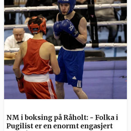
SPORT
NM i boksing på Råholt: - Folka i
Pugilist er en enormt engasjert