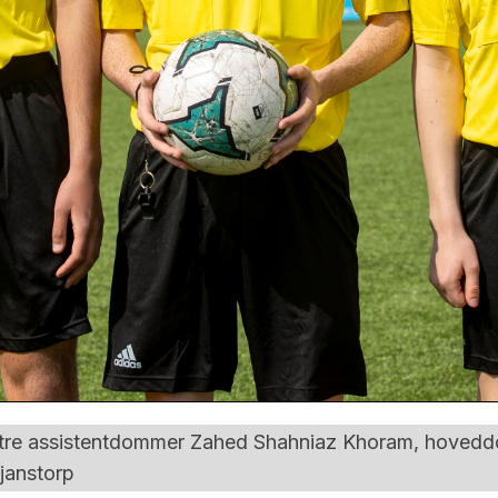
nstre assistentdommer Zahed Shahniaz Khoram, hoved
janstorp