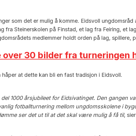
nger som det er mulig å komme. Eidsvoll ungdomsråd arr
ra Steinerskolen på Finstad, et lag fra Feiring, et lag 
omsrådets medlemmer holdt orden på lag, spillere, prem
 over 30 bilder fra turneringen 
per at dette kan bli en fast tradisjon i Eidsvoll.
n del 1000 årsjubileet for Eidsivatinget. Den gangen va
vanlig fotballturnering mellom ungdomsskolene i bygd
ømme ser det ut til at det skal være mulig å få til
, sie