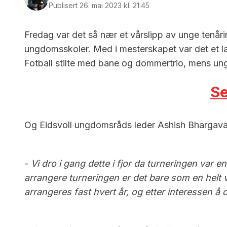
Publisert 26. mai 2023 kl. 21:45
Fredag var det så nær et vårslipp av unge tenåri
ungdomsskoler. Med i mesterskapet var det et lag f
Fotball stilte med bane og dommertrio, mens ungd
Se
Og Eidsvoll ungdomsråds leder Ashish Bhargava hå
-
Vi dro i gang dette i fjor da turneringen var e
arrangere turneringen er det bare som en helt 
arrangeres fast hvert år, og etter interessen å d