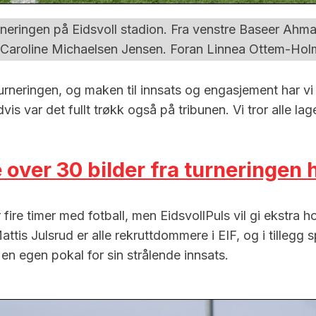
ingen på Eidsvoll stadion. Fra venstre Baseer Ahmad, S
Caroline Michaelsen Jensen. Foran Linnea Ottem-Holm
urneringen, og maken til innsats og engasjement har vi 
idvis var det fullt trøkk også på tribunen. Vi tror alle 
 over 30 bilder fra turneringen 
 fire timer med fotball, men EidsvollPuls vil gi ekstra
 Julsrud er alle rekruttdommere i EIF, og i tillegg spi
r en egen pokal for sin strålende innsats.