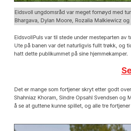
Eidsvoll ungdomsråd var meget fornøyd med turner
Bhargava, Dylan Moore, Rozalia Malkiewicz og 
EidsvollPuls var til stede under mesteparten av t
Ute på banen var det naturligvis fullt trøkk, og t
hatt dette publikummet på sine hjemmekamper.
Se
Det er mange som fortjener skryt etter godt over
Shahniaz Khoram, Sindre Opsahl Svendsen og Mattis
å se at guttene kunne spillet, og alle tre fortjene