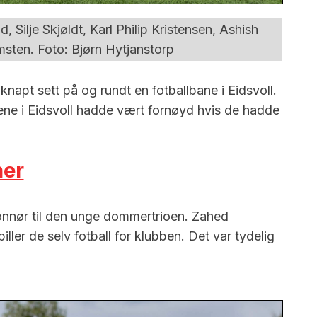
ilje Skjøldt, Karl Philip Kristensen, Ashish
sten. Foto: Bjørn Hytjanstorp
knapt sett på og rundt en fotballbane i Eidsvoll.
lagene i Eidsvoll hadde vært fornøyd hvis de hadde
her
 honnør til den unge dommertrioen. Zahed
ller de selv fotball for klubben. Det var tydelig