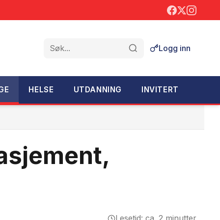
Logg inn
Søk
GE
HELSE
UTDANNING
INVITERT
gasjement,
Lesetid: ca. 2 minutter