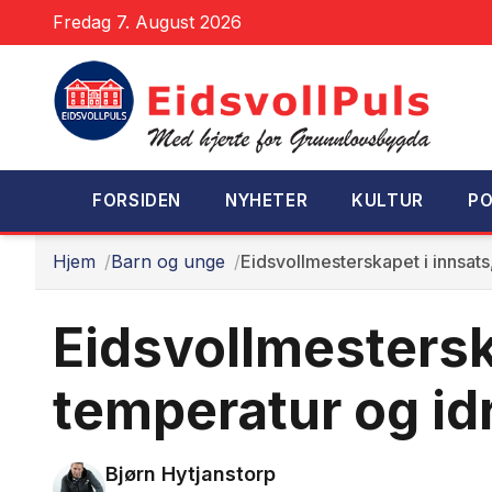
Fredag 7. August 2026
FORSIDEN
NYHETER
KULTUR
PO
Hjem
Barn og unge
Eidsvollmesterskapet i innsat
Eidsvollmestersk
temperatur og id
Bjørn Hytjanstorp