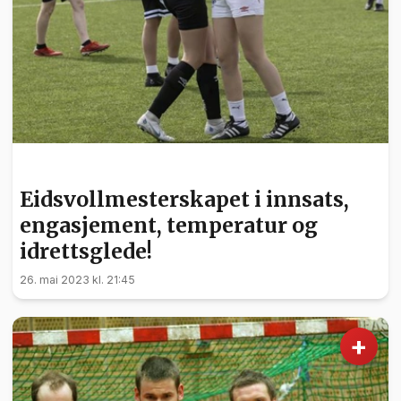
BARN OG UNGE
Eidsvollmesterskapet i innsats,
engasjement, temperatur og
idrettsglede!
26. mai 2023 kl. 21:45
+