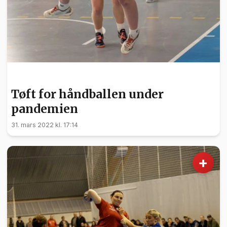
SPORT
Tøft for håndballen under
pandemien
31. mars 2022 kl. 17:14
+