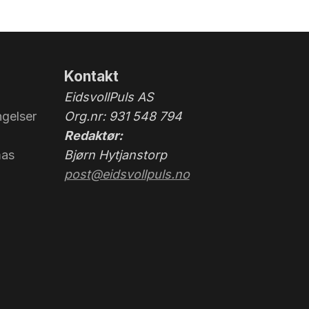
Kontakt
EidsvollPuls AS
gelser
Org.nr: 931 548 794
Redaktør:
mas
Bjørn Hytjanstorp
post@eidsvollpuls.no