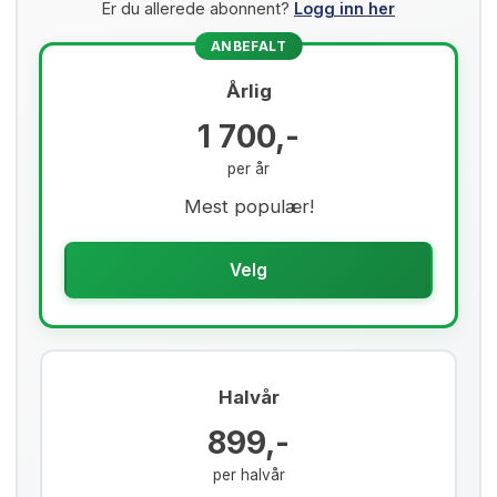
Er du allerede abonnent?
Logg inn her
ANBEFALT
Årlig
1 700,-
per år
Mest populær!
Velg
Halvår
899,-
per halvår