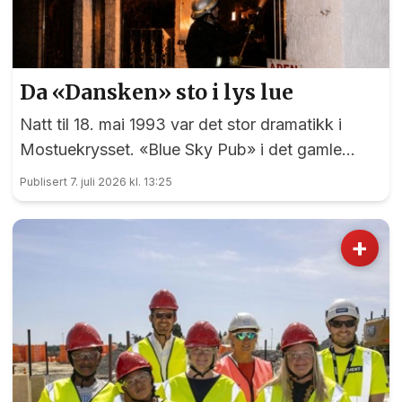
Da «Dansken» sto i lys lue
Natt til 18. mai 1993 var det stor dramatikk i
Mostuekrysset. «Blue Sky Pub» i det gamle
Autoimport-bygget sto plutselig i full fyr, og
Publisert 7. juli 2026 kl. 13:25
vegg-i-vegg hadde Børselars sitt våpenlager.
Kunne det går bra?
+