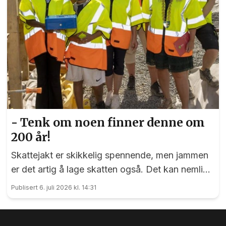
- Tenk om noen finner denne om
200 år!
Skattejakt er skikkelig spennende, men jammen
er det artig å lage skatten også. Det kan nemlig
elevene ved Vilberg barneskole skrive under på.
Publisert 6. juli 2026 kl. 14:31
Denne saken ble publisert for første gang 15. juni
2023