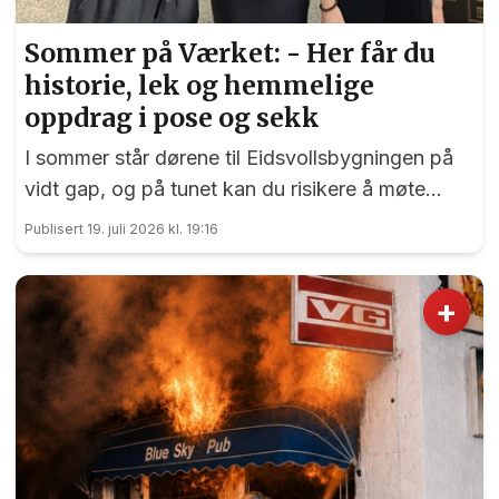
Sommer på Værket: - Her får du
historie, lek og hemmelige
oppdrag i pose og sekk
I sommer står dørene til Eidsvollsbygningen på
vidt gap, og på tunet kan du risikere å møte
blide og hjelpsomme sommervikarer som mer
Publisert 19. juli 2026 kl. 19:16
enn gjerne guider deg.
+