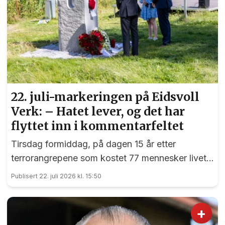
22. juli-markeringen på Eidsvoll
Verk: – Hatet lever, og det har
flyttet inn i kommentarfeltet
Tirsdag formiddag, på dagen 15 år etter
terrorangrepene som kostet 77 mennesker livet,
var det en sterk markering ved 22. juli-
Publisert 22. juli 2026 kl. 15:50
monumentet på Eidsvoll Verk.
+