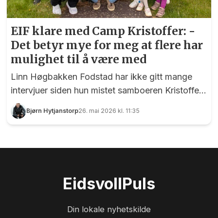
EIF klare med Camp Kristoffer: -
Det betyr mye for meg at flere har
mulighet til å være med
Linn Høgbakken Fodstad har ikke gitt mange
intervjuer siden hun mistet samboeren Kristoffer
Trandum Nordlie for ett år siden. Men da EIF
Bjørn Hytjanstorp
26. mai 2026 kl. 11:35
Fotball lanserte Camp Kristoffer til minne om
ham, ville hun gjerne si noen ord om hva det
betyr.
Eidsvoll
Puls
Din lokale nyhetskilde