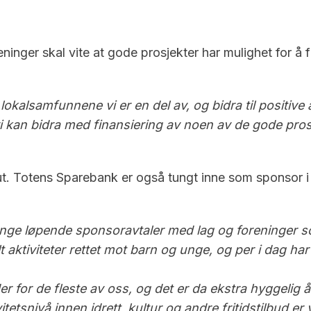
ninger skal vite at gode prosjekter har mulighet for å
lokalsamfunnene vi er en del av, og bidra til positive
 vi kan bidra med finansiering av noen av de gode pro
. Totens Sparebank er også tungt inne som sponsor i fl
i mange løpende sponsoravtaler med lag og foreninger 
ielt aktiviteter rettet mot barn og unge, og per i dag 
er for de fleste av oss, og det er da ekstra hyggelig å 
etsnivå innen idrett, kultur og andre fritidstilbud er 