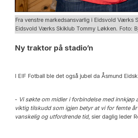
Fra venstre markedsansvarlig i Eidsvold Værks 
Eidsvold Værks Skiklub Tommy Løkken. Foto: Bj
Ny traktor på stadio’n
I EIF Fotball ble det også jubel da Åsmund Eid
-
Vi søkte om midler i forbindelse med innkjøp av
viktig tilskudd som igjen betyr at vi for femte år
vanskelig og utfordrende tid
, sier daglig leder 