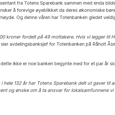
representant fra Totens Sparebank sammen med enda bli
nsker å forevige øyeblikket da deres økonomiske bønner
g fornøyde. Og denne våren har Totenbanken gledet veld
00 kroner fordelt på 49 mottakere. Hvis vi legger til
sier avdelingsbanksjef for Totenbanken på Råholt Å
t dette ikke er noe banken begynte med for et par år si
å i hele 132 år har Totens Sparebank delt ut gaver til 
ent og ønske om å ta ansvar for lokalsamfunnene vi e