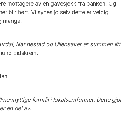
dere mottagere av en gavesjekk fra banken. Og
 blir hørt. Vi synes jo selv dette er veldig
ig mange.
 Hurdal, Nannestad og Ullensaker er summen litt
smund Eidskrem.
den.
allmennyttige formål i lokalsamfunnet. Dette gjør
r en del av.