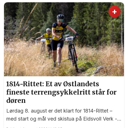
Lesja.
+
1814-Rittet: Et av Østlandets
fineste terrengsykkelritt står for
døren
Lørdag 8. august er det klart for 1814-Rittet –
med start og mål ved skistua på Eidsvoll Verk -
et ritt som har sine røtter tilbake til 1998.