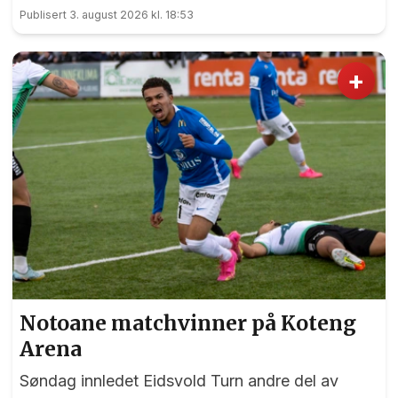
generalprøve før kommende helgs toppkamp på
Publisert 3. august 2026 kl. 18:53
Myhrer mellom Turn og Levanger.
+
Notoane matchvinner på Koteng
Arena
Søndag innledet Eidsvold Turn andre del av