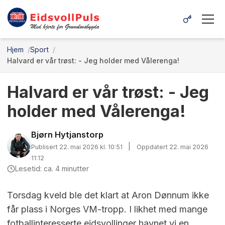
Hjem
Sport
Halvard er vår trøst: - Jeg holder med Vålerenga!
Halvard er vår trøst: - Jeg
holder med Vålerenga!
Bjørn Hytjanstorp
|
Publisert 22. mai 2026 kl. 10:51
Oppdatert 22. mai 2026
11:12
Lesetid: ca. 4 minutter
Torsdag kveld ble det klart at Aron Dønnum ikke
får plass i Norges VM-tropp. I likhet med mange
fotballinteresserte eidsvollinger havnet vi en