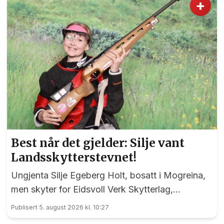
+
Best når det gjelder: Silje vant
Landsskytterstevnet!
Ungjenta Silje Egeberg Holt, bosatt i Mogreina,
men skyter for Eidsvoll Verk Skytterlag,
imponerte alle under onsdagens banefinale i
Publisert 5. august 2026 kl. 10:27
rekruttklassen under Landsskytterstevnet på