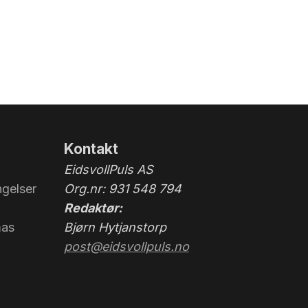
Kontakt
EidsvollPuls AS
gelser
Org.nr: 931 548 794
Redaktør:
mas
Bjørn Hytjanstorp
post@eidsvollpuls.no