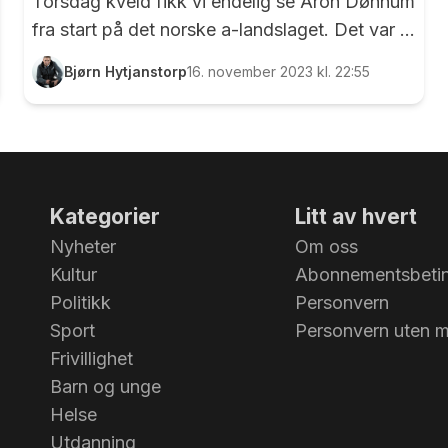
Torsdag kveld fikk vi endelig se Aron Dønnum
fra start på det norske a-landslaget. Det var et
stort og stolt øyeblikk for Aron, og i intervjuer
Bjørn Hytjanstorp
16. november 2023 kl. 22:55
har han vært tydelig på at det var godt å være
tilbake på landslaget etter et opphold på to år.
For aller første gang fra start entret Aron
Dønnum den strøkne gressmatta på Ullevaal
stadion. Bak Aron ser vi Leo Skiri Østigård og
Kategorier
Litt av hvert
Kristoffer Vassbakk Ajer. Foto: Bjørn
Nyheter
Om oss
Hytjanstorp
Kultur
Abonnementsbetin
Politikk
Personvern
Sport
Personvern uten 
Frivillighet
Barn og unge
Helse
Utdanning