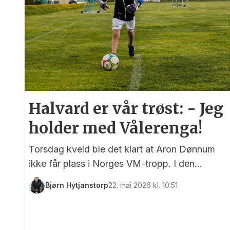
Halvard er vår trøst: - Jeg
holder med Vålerenga!
Torsdag kveld ble det klart at Aron Dønnum
ikke får plass i Norges VM-tropp. I den
forbindelse er det kanskje greit å se fremover,
Bjørn Hytjanstorp
22. mai 2026 kl. 10:51
og da mener vi ikke mot VM-kampene i
sommer, men det som skal skje
førstkommende lørdag på Ullevaal stadion.