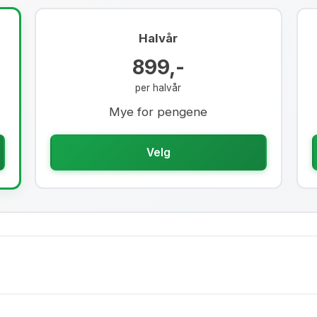
Halvår
899,-
per halvår
Mye for pengene
Velg