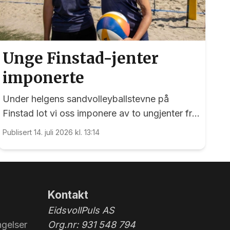
Unge Finstad-jenter
imponerte
Under helgens sandvolleyballstevne på
Finstad lot vi oss imponere av to ungjenter fra
arrangørklubben
Publisert 14. juli 2026 kl. 13:14
Kontakt
EidsvollPuls AS
gelser
Org.nr: 931 548 794