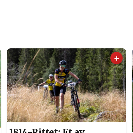
+
1814-Rittet: Et av