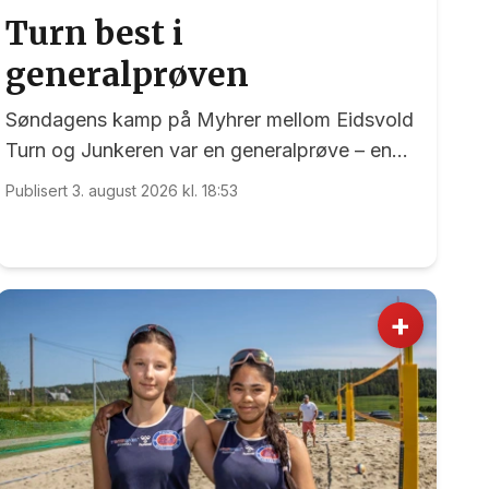
Turn best i
generalprøven
Søndagens kamp på Myhrer mellom Eidsvold
Turn og Junkeren var en generalprøve – en
generalprøve før kommende helgs toppkamp
Publisert 3. august 2026 kl. 18:53
på Myhrer mellom Turn og Levanger.
+