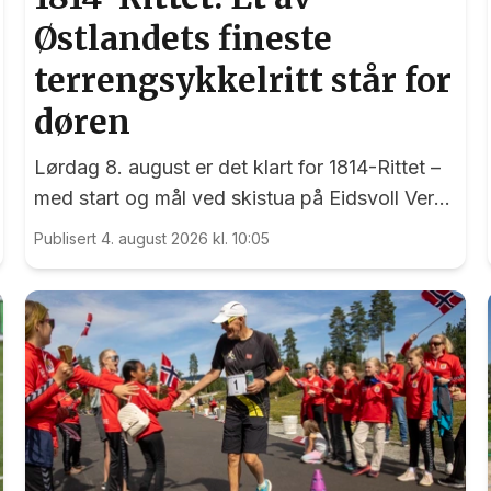
Østlandets fineste
terrengsykkelritt står for
døren
Lørdag 8. august er det klart for 1814-Rittet –
med start og mål ved skistua på Eidsvoll Verk
- et ritt som har sine røtter tilbake til 1998.
Publisert 4. august 2026 kl. 10:05