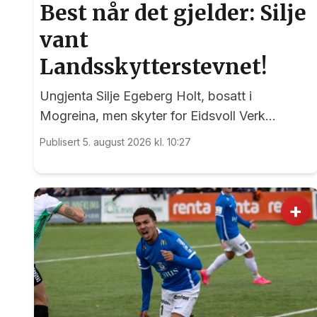
Best når det gjelder: Silje
vant
Landsskytterstevnet!
Ungjenta Silje Egeberg Holt, bosatt i
Mogreina, men skyter for Eidsvoll Verk
Skytterlag, imponerte alle under onsdagens
Publisert 5. august 2026 kl. 10:27
banefinale i rekruttklassen under
Landsskytterstevnet på Lesja.
+