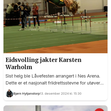
Eidsvolling jakter Karsten
Warholm
Sist helg ble Låvefesten arrangert i Nes Arena.
Dette er et nasjonalt friidrettsstevne for utøvere
fra seks år og oppover, og arrangeres av
Bjørn Hytjanstorp
13. desember 2024 kl. 15:30
Ull/Kisa Friidrett og Hvam IL Friidrett.
EidsvollPuls var til stede, og var ekstra spent på
om 16 år gamle Even Ragnhildsløkken fra