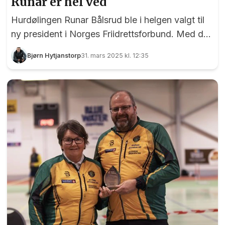
Runar er hel ved
Hurdølingen Runar Bålsrud ble i helgen valgt til
ny president i Norges Friidrettsforbund. Med det
ble Runar den andre fra Hurdal som har blitt
Bjørn Hytjanstorp
31. mars 2025 kl. 12:35
valgt til president. Sambygdingen Børre Rognlien
ble nemlig president i paraplyorganisasjonen
Norges Idrettsforbund i 2011, og 14 år senere var
det Runar sin tur, denne gangen i friidrettens
særforbund. Men hva er greia med hurdølinger
og presidentverv?