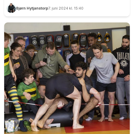
lokale idrettstalentene går fortsatt på
Bjørn Hytjanstorp
7. juni 2024 kl. 15:40
ungdomskolen, men er mer en gamle nok til i
hevde seg i norgestoppen i hver sin idrett.
Denne sommeren får trioen nye utfordringer, for
innsatsen har blitt lagt merke hos
landslagsledelsen i både volleyball, basketball
og friidrett. 15-åringene Lars Ekornholmen, Stine
Fausk Finholth og Even Ragnhildsløkken går en
spennende sommer i møte. Foto: Bjørn
Hytjanstorp