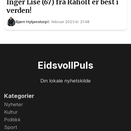
Inger Lise (67) fra Råholt er best i
verden!
Bjørn Hytjanstorp
8. februar 2023 kl. 21:48
Eidsvoll
Puls
Din lokale nyhetskilde
Kategorier
Nyheter
Kultur
Politikk
Sport