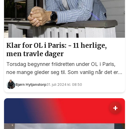
Klar for OL i Paris: - 11 herlige,
men travle dager
Torsdag begynner friidretten under OL i Paris,
noe mange gleder seg til. Som vanlig når det er
snakk om friidrett er det Jann Post som befinner
Bjørn Hytjanstorp
31. juli 2024 kl. 08:50
seg på kommentatorplass, og med seg har han
Christina Vukicevic Demidov og Vebjørn Rodal.
Trioen begynner å bli ganske rutinerte, men
+
lengst fartstid i teamet er det Råholt-bosatte
Jann som har. Onsdag reiser Jann Post til OL i
Paris, men før avreise skal han debutere som