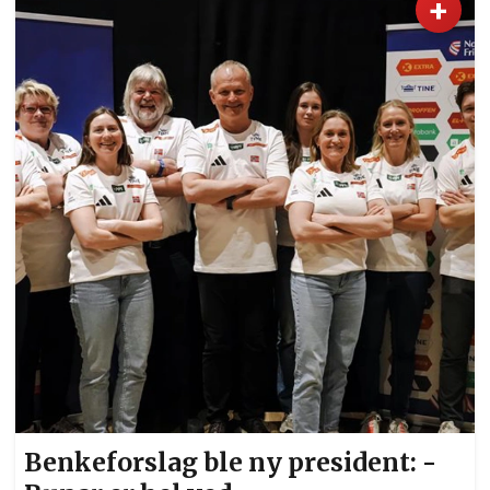
+
Skotheim, deltok, men det ble likevel prestert
stor idrett på regnfulle og forblåste Jessheim
friidrettsstadion. 13 år gamle Bettina Berg
Julsrud fra Råholt er av landets beste i
mangekamp. Foto: Bjørn Hytjanstorp
Benkeforslag ble ny president: -