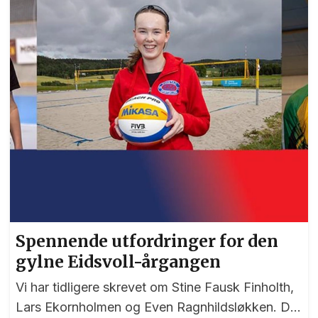
triatlon-kommentator. Foto: Bjørn Hytjanstorp
Spennende utfordringer for den
gylne Eidsvoll-årgangen
Vi har tidligere skrevet om Stine Fausk Finholth,
Lars Ekornholmen og Even Ragnhildsløkken. De