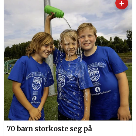
+
Eidsvoll Verk ville klare å komme over to meter i
høyde. Det soleklare og kortsiktige målet til 16 år
gamle Even Ragnhildsløkken er å komme over to
meter i høyde. Foto: Bjørn Hytjanstorp
70 barn storkoste seg på