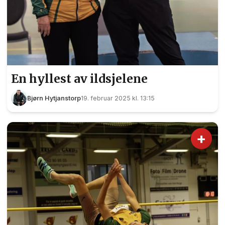
En hyllest av ildsjelene
Bjørn Hytjanstorp
19. februar 2025 kl. 13:15
+