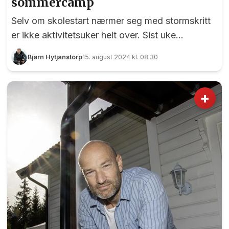
sommercamp
Selv om skolestart nærmer seg med stormskritt
er ikke aktivitetsuker helt over. Sist uke
arrangerte nemlig Nordre Eidsvoll IL Ski og
Bjørn Hytjanstorp
15. august 2024 kl. 08:30
Friidrett sommercamp, og hele 70 barn i alderen
7 til 13 år hadde en aktivitetsuke de sent vil
glemme. - Dette var første gang vi arrangerte
+
noe slikt, og tilbakemeldingene vi har fått er
utelukkende positive, sier Heidi Lunde Elstad,
som er styremedlem i Nordre Eidsvoll. Denne
gjengen hadde fantatiske dager under
sommercampen til Nordre Eidsvoll IL Ski og
Friid...