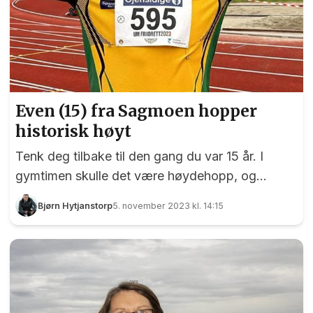
Even (15) fra Sagmoen hopper
historisk høyt
Tenk deg tilbake til den gang du var 15 år. I
gymtimen skulle det være høydehopp, og
læreren la lista på 1.94…. eller kanskje du som
Bjørn Hytjanstorp
5. november 2023 kl. 14:15
leser dette er i denne alderen? Klarer dere å se
for dere at det går an å hoppe over 1.94 som 15-
åring? Eidsvoll har flere unge idrettstalenter. Her
er to av de største - bokstavelig talt:
volleyballspiller Stine Finholth (14) og
friidrettsutøver Even Raghildsløkken (15). I