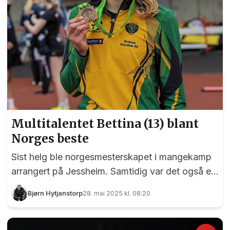
Multitalentet Bettina (13) blant
Norges beste
Sist helg ble norgesmesterskapet i mangekamp
arrangert på Jessheim. Samtidig var det også et
ungdomsmesterskap for utøvere i alderen 15 til
Bjørn Hytjanstorp
28. mai 2025 kl. 08:20
17 år, samt et nasjonalt mangekampstevne for
13- og 14-åringer. Ingen av våre to superstjerner
på herresiden, Markus Rooth og Sander Aae