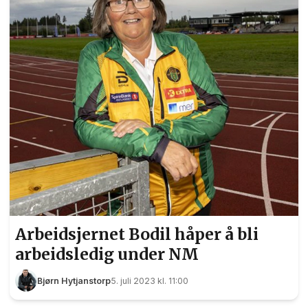
denne artikkelen blir dere bedre kjent med Even.
Foto: Bjørn Hytjanstorp
Arbeidsjernet Bodil håper å bli
arbeidsledig under NM
Bjørn Hytjanstorp
5. juli 2023 kl. 11:00