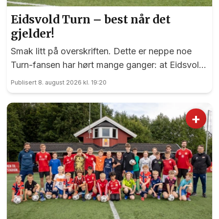
Eidsvold Turn – best når det
gjelder!
Smak litt på overskriften. Dette er neppe noe
Turn-fansen har hørt mange ganger: at Eidsvold
Turn er best når det virkelig gjelder. Men akkurat
Publisert 8. august 2026 kl. 19:20
nå er faktisk blåtrøyene det!
+