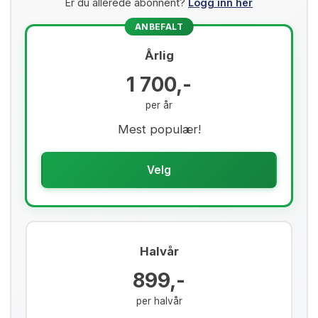
Er du allerede abonnent?
Logg inn her
ANBEFALT
Årlig
1 700,-
per år
Mest populær!
Velg
Halvår
899,-
per halvår