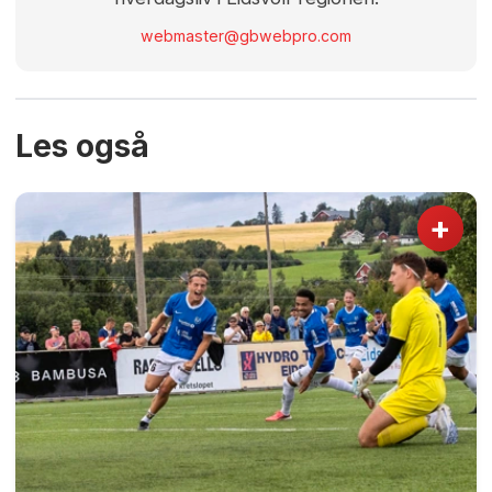
webmaster@gbwebpro.com
Les også
+