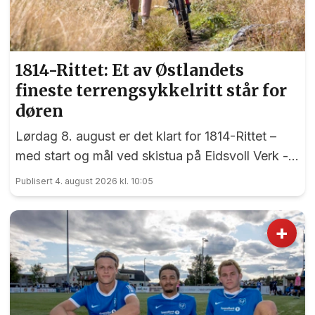
1814-Rittet: Et av Østlandets
fineste terrengsykkelritt står for
døren
Lørdag 8. august er det klart for 1814-Rittet –
med start og mål ved skistua på Eidsvoll Verk -
et ritt som har sine røtter tilbake til 1998.
Publisert 4. august 2026 kl. 10:05
+