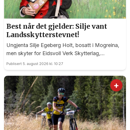
Best når det gjelder: Silje vant
Landsskytterstevnet!
Ungjenta Silje Egeberg Holt, bosatt i Mogreina,
men skyter for Eidsvoll Verk Skytterlag,
imponerte alle under onsdagens banefinale i
Publisert 5. august 2026 kl. 10:27
rekruttklassen under Landsskytterstevnet på
Lesja.
+