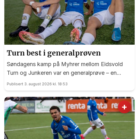
Turn best i generalprøven
Søndagens kamp på Myhrer mellom Eidsvold
Turn og Junkeren var en generalprøve – en
generalprøve før kommende helgs toppkamp på
Publisert 3. august 2026 kl. 18:53
Myhrer mellom Turn og Levanger.
+