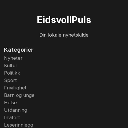
egen Drømmemil. - Vi har holdt dette løpet
gående siden 1995 så i år arrangeres det for 30.
Eidsvoll
Puls
gang , sier nestor i Eidsvoll O-lag Lars Saxhaug.
Din lokale nyhetskilde
Kategorier
Nyheter
Kultur
Politikk
Sport
Frivillighet
Barn og unge
Helse
Utdanning
Invitert
Leserinnlegg