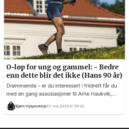
O-løp for ung og gammel: - Bedre
enn dette blir det ikke (Hans 90 år)
Drømmemila – er du interessert i friidrett får du
med en gang assosiasjoner til Arne Haukvik,
jordbærparty og Bislett Games. En engelsk mile,
Bjørn Hytjanstorp
23. mai 2024 kl. 09:20
altså 1609 meter, har helt siden 1974 vært fast et
innslag under Bislett Games, men også Eidsvoll
Orienteringslag og Raumar Orientering har sin