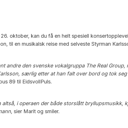
. oktober, kan du få en helt spesiell konsertopplevel
n, til en musikalsk reise med selveste Styrman Karlss
v blant andre den svenske vokalgruppa The Real Grou
lsson, særlig etter at han falt over bord og tok seg 
us 89 til EidsvollPuls.
n altså, i operaen der både storslått bryllupsmusikk,
rmann
, sier Marit og smiler.