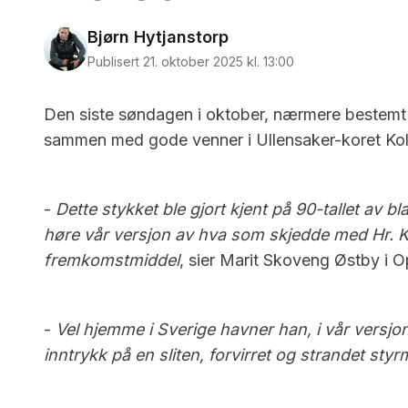
Bjørn Hytjanstorp
Publisert 21. oktober 2025 kl. 13:00
Den siste søndagen i oktober, nærmere bestemt 26
sammen med gode venner i Ullensaker-koret Kolo
-
Dette stykket ble gjort kjent på 90-tallet a
høre vår versjon av hva som skjedde med Hr. Kar
fremkomstmiddel
, sier Marit Skoveng Østby i Op
-
Vel hjemme i Sverige havner han, i vår versjo
inntrykk på en sliten, forvirret og strandet sty