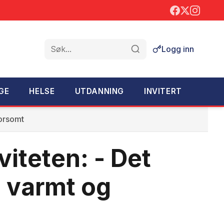
Logg inn
Søk
GE
HELSE
UTDANNING
INVITERT
morsomt
viteten: - Det
, varmt og