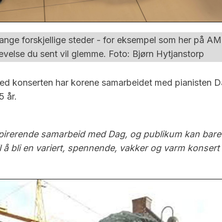
nge forskjellige steder - for eksempel som her på AMFI
levelse du sent vil glemme. Foto: Bjørn Hytjanstorp
 med konserten har korene samarbeidet med pianisten D
 år.
pirerende samarbeid med Dag, og publikum kan bare gle
il å bli en variert, spennende, vakker og varm konser