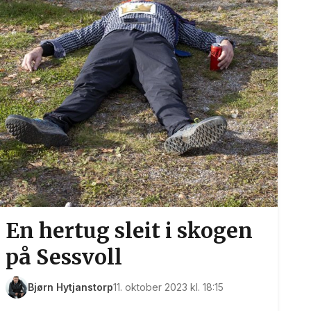
En hertug sleit i skogen
på Sessvoll
Bjørn Hytjanstorp
11. oktober 2023 kl. 18:15