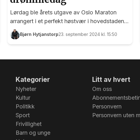
Lørdag ble årets utgave av Oslo Maraton
arrangert i et perfekt høstvær i hovedstaden.
Selv om arrangementet heter Oslo Maraton
Bjørn Hytjanstorp
23. september 2024 kl. 15:50
står det også halvmaraton og 10 km på
menyen – i tillegg til en 10 km for
rullestolbrukere. På den lengste distansen var
det Line Askheim som gjorde det aller best,
og 36-åringen fra Åsleia løp seg helt opp på
Kategorier
Litt av hvert
pallen etter et meget veldisponert løp. Her har
Nyheter
Om oss
Line Askeheim gjemt seg midt i 3-timerstoget.
Kultur
Abonnementsbetin
Foto: Bjørn Hytjanstorp
Politikk
Personvern
Sport
Personvern uten 
Frivillighet
Barn og unge