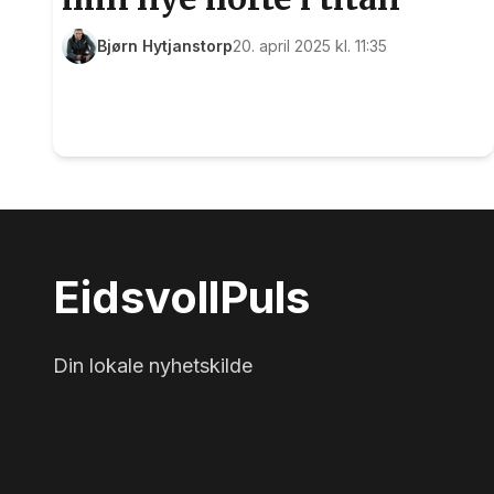
Bjørn Hytjanstorp
20. april 2025 kl. 11:35
Eidsvoll
Puls
Din lokale nyhetskilde