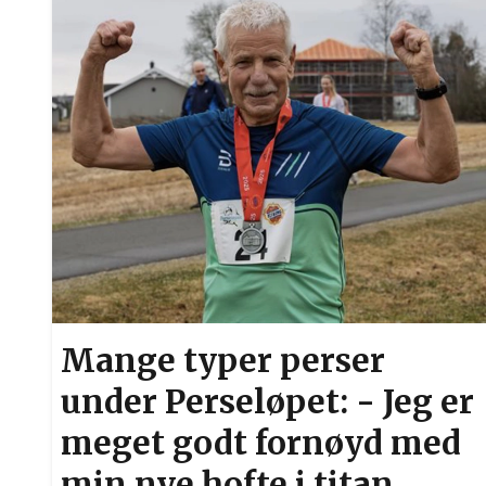
Mange typer perser
under Perseløpet: - Jeg er
meget godt fornøyd med
min nye hofte i titan