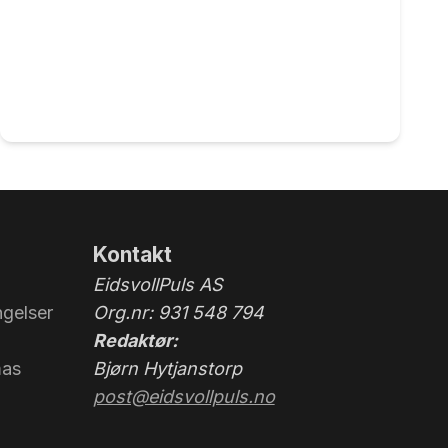
Kontakt
EidsvollPuls AS
gelser
Org.nr: 931 548 794
Redaktør:
mas
Bjørn Hytjanstorp
post@eidsvollpuls.no