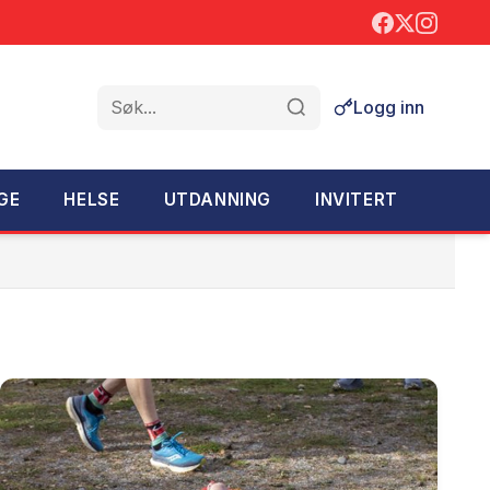
Logg inn
Søk
GE
HELSE
UTDANNING
INVITERT