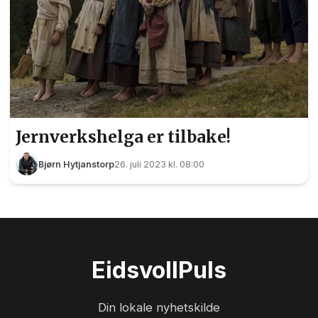
Jernverkshelga er tilbake!
Bjørn Hytjanstorp
26. juli 2023 kl. 08:00
Eidsvoll
Puls
Din lokale nyhetskilde