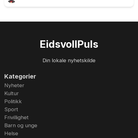
garantert sett John Granly. Stående med
kameraet rundt halsen, notatblokk i den ene
hånda og en penn i den andre. Eller et
kamerastativ foran seg og en mikrofon i hånda.
Snakker med alle. Et stort smil om munnen. John
Eidsvoll
Puls
Granly er kanskje Eidsvolls mest kjente fjes. I alle
fall for oss som så på TV-Eidsvoll i gamle dager.
Din lokale nyhetskilde
Foto: Glenn Røsåsen
Kategorier
Nyheter
Kultur
Politikk
Sport
Frivillighet
Barn og unge
Helse