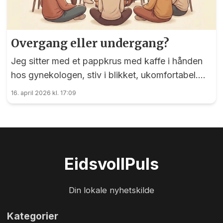
Overgang eller undergang?
Jeg sitter med et pappkrus med kaffe i hånden
hos gynekologen, stiv i blikket, ukomfortabel.
«Du har kommet i overgangsalderen ja, har du
16. april 2026 kl. 17:09
noen plager?» Hodet eksploderer, innvendig!
Kan jeg si det, alt det rare som foregår i hodet
og i kroppen?
Eidsvoll
Puls
Din lokale nyhetskilde
Kategorier