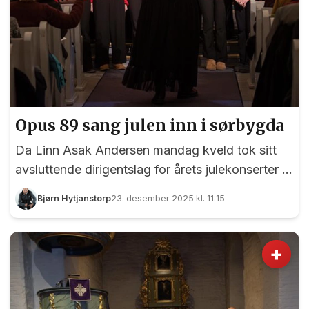
Opus 89 sang julen inn i sørbygda
Da Linn Asak Andersen mandag kveld tok sitt
avsluttende dirigentslag for årets julekonserter i
Råholt kirke, var det med et kor som har sunget
Bjørn Hytjanstorp
23. desember 2025 kl. 11:15
sammen i 36 år og som hun selv har dirigert i 23
av dem. Og det kan vi faktisk merke - for dette
var julestemning av den ekte sorten.
+