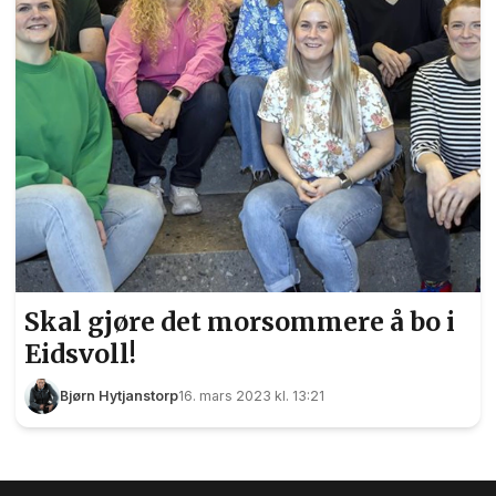
Skal gjøre det morsommere å bo i
Eidsvoll!
Bjørn Hytjanstorp
16. mars 2023 kl. 13:21