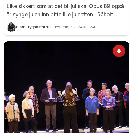
Like sikkert som at det bli jul skal Opus 89 også i
år synge julen inn bitte lille juleaften i Råholt
kirke. Koret, som fyller 35 år i år, har lang
Bjørn Hytjanstorp
18. desember 2024 kl. 12:40
tradisjon med å involvere andre, ikke minst de
yngre. Opus 89 øver på Menighetshuset på
Råholt, og koret gleder seg litt ekstra til årets
+
julekonsert. - I år kommer Karin Melby Bjørnstad
med GirlPower , sier dirigent Linn Asak Andersen
med et smil. Foto: Bjørn Hytjanstorp