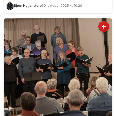
Romerike Vokalensemble til storslått konsert i
Bjørn Hytjanstorp
30. oktober 2025 kl. 10:20
Eidsvoll kirke. Romerike Vokalensemble ønsker
velkommen til storslått konsert i Eidsvoll kirke på
allehelgenssøndagen. Foto: Bjørn Hytjanstorp
+