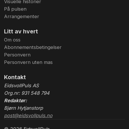
Visuelle historier
På pulsen
Arrangementer
Litt av hvert
Om oss
Abonnementsbetingelser
Personvern
Personvern uten mas
Kontakt
EidsvollPuls AS
Org.nr: 931 548 794
Redaktør:
Bjørn Hytjanstorp
post@eidsvollpuls.no
© 2026 EidsvollPuls