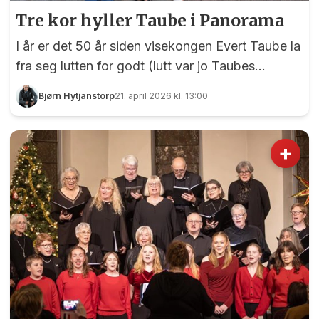
Tre kor hyller Taube i Panorama
I år er det 50 år siden visekongen Evert Taube la
fra seg lutten for godt (lutt var jo Taubes
signaturinstrument). Førstkommende lørdag
Bjørn Hytjanstorp
21. april 2026 kl. 13:00
samles tre kor, en trekkspiller, en pianist og en
dirigent i Panorama for å hente fram Taubes
vakreste viser.
+