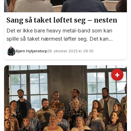
Sang så taket løftet seg – nesten
Det er ikke bare heavy metal-band som kan
spille så taket nærmest løfter seg. Det kan
nemlig helt vanlige amatørkor også, særlig når
Bjørn Hytjanstorp
28. oktober 2025 kl. 09:30
korene blir «trent» av en skikkelig proff i faget.
Det fikk vi både se og høre da Opus 89 og
Ullensakerkoret K:olon ønsket velkommen til
+
konsert på Festiviteten søndag kveld. Under
søndagens konsert sang Opus 89 og K:olon så
taket på Festiviteten nærmest løftet seg. Foto:
Bjørn Hytjanstorp