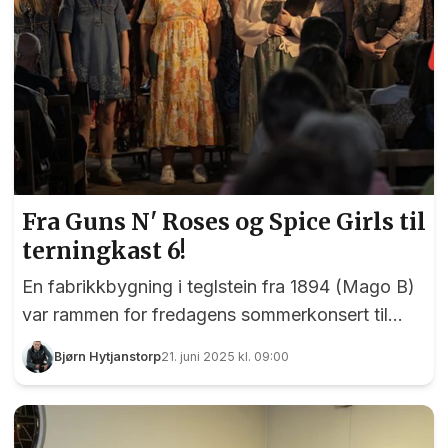
Fra Guns N' Roses og Spice Girls til
terningkast 6!
En fabrikkbygning i teglstein fra 1894 (Mago B)
var rammen for fredagens sommerkonsert til
Kortreist - koret som i august har holdt det
Bjørn Hytjanstorp
21. juni 2025 kl. 09:00
gående i tre år. I løpet av denne tiden har koret
vokst seg større og større, og kvaliteten på det
de leverer holder et meget høyt nivå.