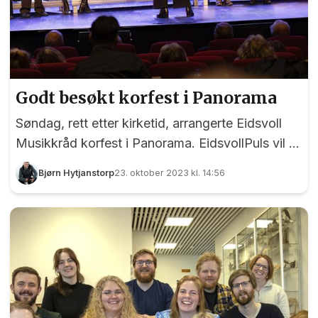
Godt besøkt korfest i Panorama
Søndag, rett etter kirketid, arrangerte Eidsvoll
Musikkråd korfest i Panorama. EidsvollPuls vil si
det var overraskende mange som hadde funnet
Bjørn Hytjanstorp
23. oktober 2023 kl. 14:56
veien til storstua i Sundet så tidlig på en søndag.