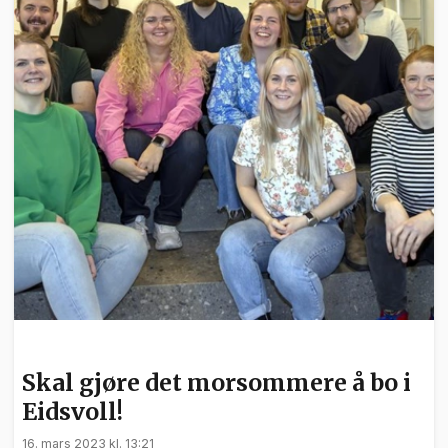
KULTUR
Skal gjøre det morsommere å bo i
Eidsvoll!
16. mars 2023 kl. 13:21