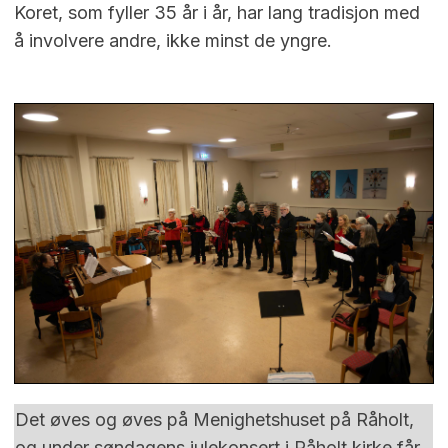
Koret, som fyller 35 år i år, har lang tradisjon med
å involvere andre, ikke minst de yngre.
Det øves og øves på Menighetshuset på Råholt,
og under søndagens julekonsert i Råholt kirke får