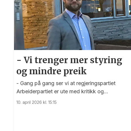
- Vi trenger mer styring
og mindre preik
- Gang på gang ser vi at regjeringspartiet
Arbeiderpartiet er ute med kritikk og
skremselspropaganda mot deres
10. april 2026 kl. 15:15
motstandere, sier Thomas Jacobsson i dette
leserinnlegget.