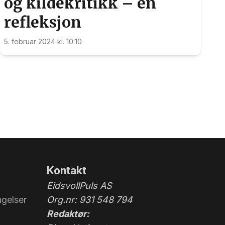
og kildekritikk – en
refleksjon
5. februar 2024 kl. 10:10
Kontakt
EidsvollPuls AS
gelser
Org.nr: 931 548 794
Redaktør: