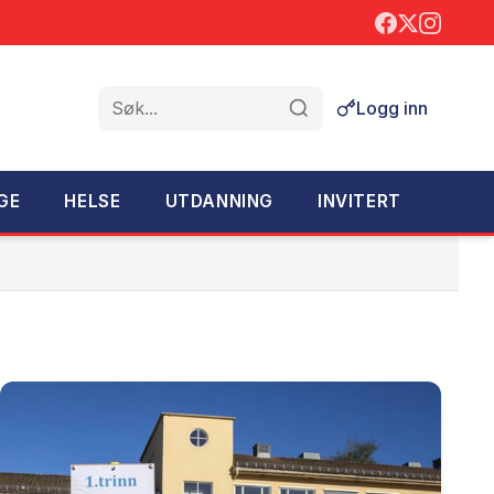
Logg inn
Søk
GE
HELSE
UTDANNING
INVITERT