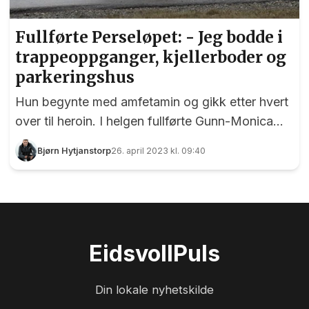
Fullførte Perseløpet: - Jeg bodde i
trappeoppganger, kjellerboder og
parkeringshus
Hun begynte med amfetamin og gikk etter hvert
over til heroin. I helgen fullførte Gunn-Monica
Perseløpet!
Bjørn Hytjanstorp
26. april 2023 kl. 09:40
Eidsvoll
Puls
Din lokale nyhetskilde