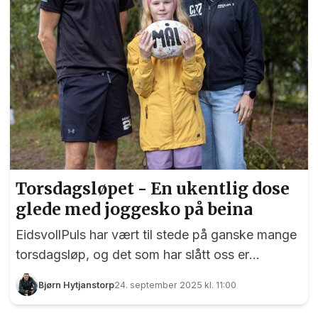
Torsdagsløpet - En ukentlig dose
glede med joggesko på beina
EidsvollPuls har vært til stede på ganske mange
torsdagsløp, og det som har slått oss er
idrettsgleden. Selv om løypene er utfordrende
Bjørn Hytjanstorp
24. september 2025 kl. 11:00
sitter nemlig smilet løst når deltagerne stormer
mot mål. Apropos løypene – de er omtrent som