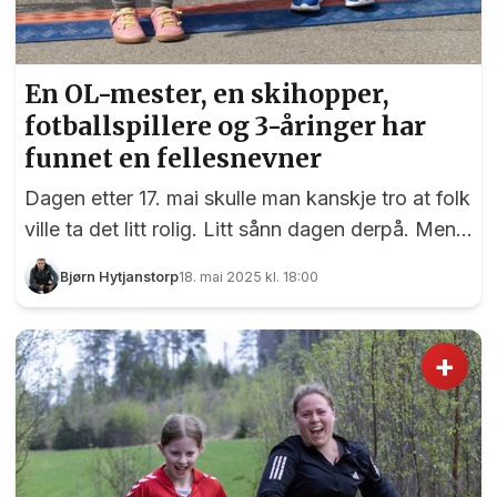
En OL-mester, en skihopper,
fotballspillere og 3-åringer har
funnet en fellesnevner
Dagen etter 17. mai skulle man kanskje tro at folk
ville ta det litt rolig. Litt sånn dagen derpå. Men
det var ikke tilfelle med over 100 sprekinger som
Bjørn Hytjanstorp
18. mai 2025 kl. 18:00
deltok i Perseløpet søndag 18. mai. På menyen
denne gangen hadde Bjørn Saksberg 5 km og 10
km, samt et barneløp på 2,39 km, det vil si én
+
runde i den flate løypa langs Myhrersletta og
gjennom Vestvangfeltet. Erika Weng (219) og
Sofie Wolhaug (220) er klare for Perseløpet.
Foto: Bjørn Hytjanstorp