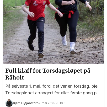
Full klaff for Torsdagsløpet på
Råholt
På selveste 1. mai, fordi det var en torsdag, ble
Torsdagsløpet arrangert for aller første gang på
Råholt. Start og mål var i Skaubanen, og 50
Bjørn Hytjanstorp
2. mai 2025 kl. 10:35
deltagere fikk bryne seg på en variert og ganske