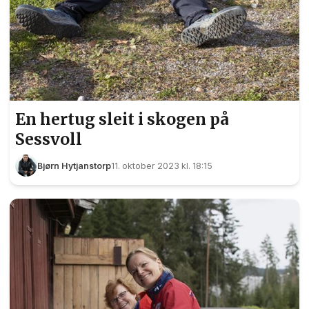
En hertug sleit i skogen på
Sessvoll
Bjørn Hytjanstorp
11. oktober 2023 kl. 18:15