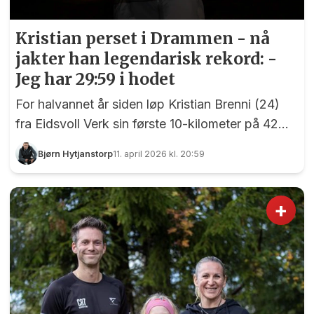
Kristian perset i Drammen - nå
jakter han legendarisk rekord: -
Jeg har 29:59 i hodet
For halvannet år siden løp Kristian Brenni (24)
fra Eidsvoll Verk sin første 10-kilometer på 42
minutter. I dag satte han personlig rekord med
Bjørn Hytjanstorp
11. april 2026 kl. 20:59
33:02 i Drammen - som raskeste eidsvolling
blant 5400 løpere. Og det er bare begynnelsen,
skal vi tro hovedpersonen selv.
+