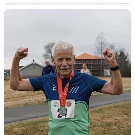
utfordrende løype på seks kilometer. Tomler opp
for Torsdagsløpet fra Finn Tore Kjuul. Foto:
Bjørn Hytjanstorp