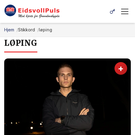
Hjem
Stikkord
løping
LØPING
+