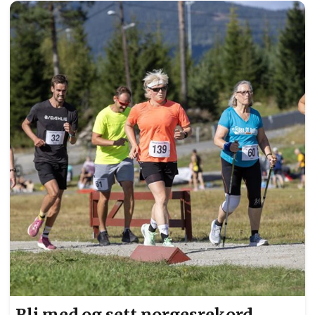
livet for øvrig med svinger hit og dit og opp- og
nedturer – men alle kommer i mål..... Smilende
arrangør. Med blytunge bein slang Cato
Rønningen seg med på årets siste utgave av
Torsdagsløpet, men i mål kom han - som mange
andre. Foto: Bjørn Hytjanstorp
Bli med og sett norgesrekord