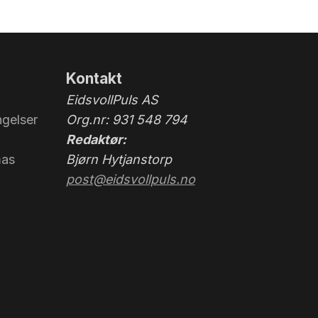
Kontakt
EidsvollPuls AS
gelser
Org.nr: 931 548 794
Redaktør:
mas
Bjørn Hytjanstorp
post@eidsvollpuls.no