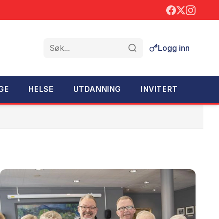
Logg inn
Søk
GE
HELSE
UTDANNING
INVITERT