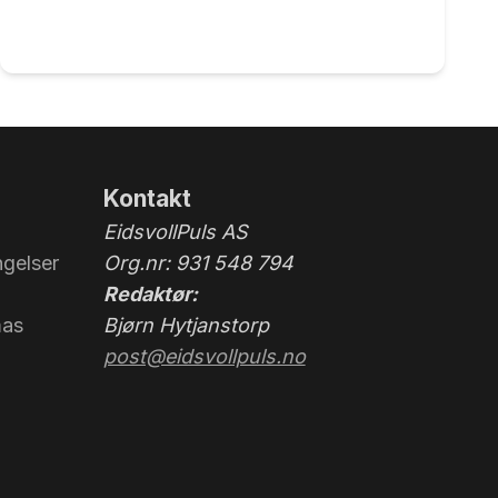
Kontakt
EidsvollPuls AS
gelser
Org.nr: 931 548 794
Redaktør:
mas
Bjørn Hytjanstorp
post@eidsvollpuls.no