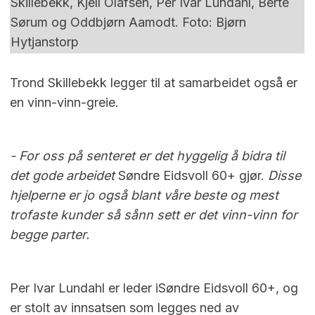
Skillebekk, Kjell Olafsen, Per Ivar Lundahl, Berte
Sørum og Oddbjørn Aamodt. Foto: Bjørn
Hytjanstorp
Trond Skillebekk legger til at samarbeidet også er
en vinn-vinn-greie.
- For oss på senteret er det hyggelig å bidra til
det gode arbeidet
Søndre Eidsvoll 60+ gjør.
Disse
hjelperne er jo også blant våre beste og mest
trofaste kunder så sånn sett er det vinn-vinn for
begge parter.
Per Ivar Lundahl er leder i
Søndre Eidsvoll 60+, og
er stolt av innsatsen som legges ned av