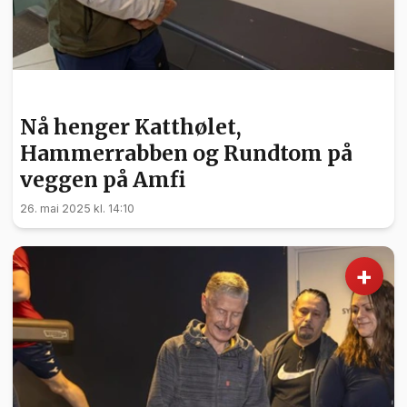
NYHETER
Nå henger Katthølet,
Hammerrabben og Rundtom på
veggen på Amfi
26. mai 2025 kl. 14:10
+