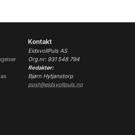
Kontakt
EidsvollPuls AS
gelser
Org.nr: 931 548 794
Redaktør:
mas
Bjørn Hytjanstorp
post@eidsvollpuls.no