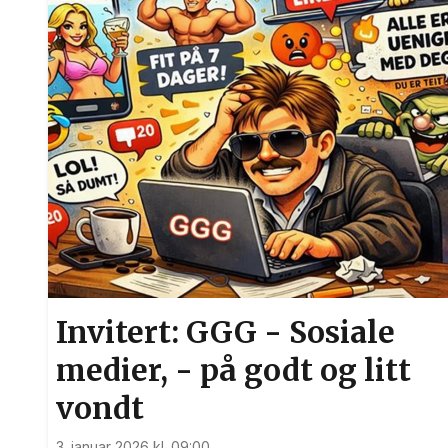
Invitert: GGG - Sosiale
medier, - på godt og litt
vondt
3. januar 2026 kl. 09:00