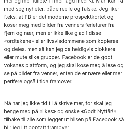
mer og mer tullete fil mer lagd med KI. Man kan få
med seg nyheter, både reelle og falske. Jeg liker
f.eks. at FB er det moderne prospektkortet og
koser meg med bilder fra venners ferieturer fra
fjern og nær, men er ikke like glad i disse
«ordtakene» eller livsvisdommene som kopieres
og deles, men så kan jeg da heldigvis blokkere
eller mute slike grupper. Facebook er de godt
voksnes plattform, og jeg skal kose meg å lese og
se på bilder fra venner, enten de er nære eller mer
perifere også i tida framover.
Nå har jeg ikke tid til å skrive mer, for skal jeg
henge med på «likes» og ønske «Godt Nyttår!»
tilbake til alle som legger ut hilsen på Facebook så
blir jeg litt opptatt framover.