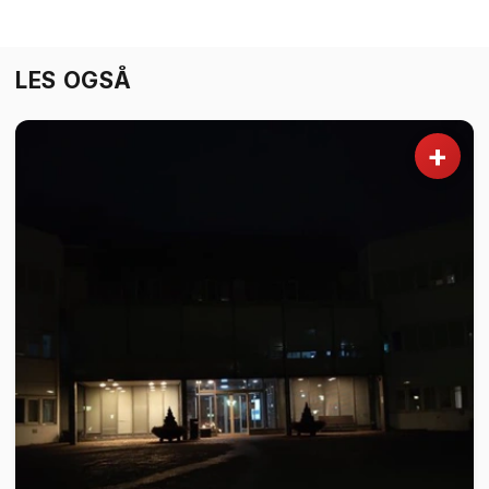
LES OGSÅ
+