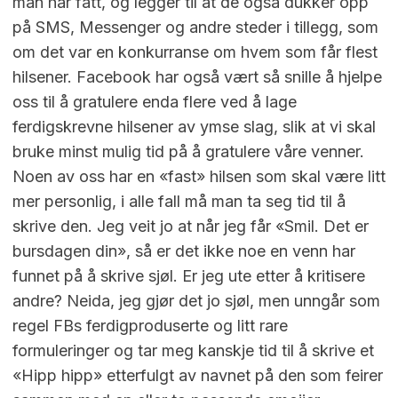
man har fått, og legger til at de også dukker opp
på SMS, Messenger og andre steder i tillegg, som
om det var en konkurranse om hvem som får flest
hilsener. Facebook har også vært så snille å hjelpe
oss til å gratulere enda flere ved å lage
ferdigskrevne hilsener av ymse slag, slik at vi skal
bruke minst mulig tid på å gratulere våre venner.
Noen av oss har en «fast» hilsen som skal være litt
mer personlig, i alle fall må man ta seg tid til å
skrive den. Jeg veit jo at når jeg får «Smil. Det er
bursdagen din», så er det ikke noe en venn har
funnet på å skrive sjøl. Er jeg ute etter å kritisere
andre? Neida, jeg gjør det jo sjøl, men unngår som
regel FBs ferdigproduserte og litt rare
formuleringer og tar meg kanskje tid til å skrive et
«Hipp hipp» etterfulgt av navnet på den som feirer