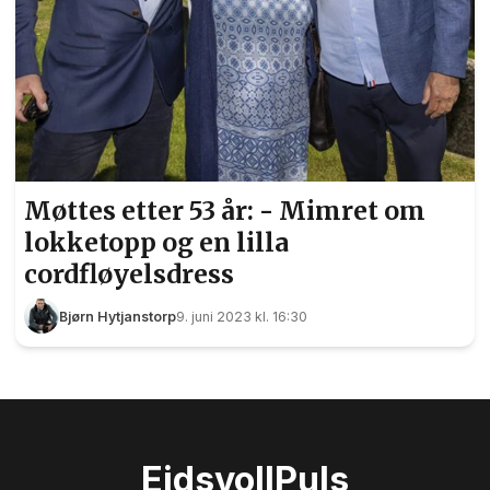
Møttes etter 53 år: - Mimret om
lokketopp og en lilla
cordfløyelsdress
Bjørn Hytjanstorp
9. juni 2023 kl. 16:30
Eidsvoll
Puls