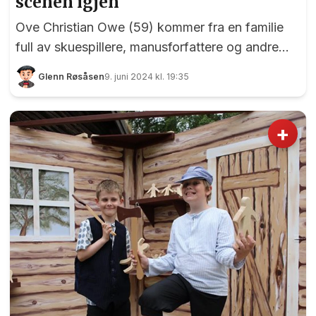
scenen igjen
Ove Christian Owe (59) kommer fra en familie
full av skuespillere, manusforfattere og andre
som driver med ting som kan formidles fra en
Glenn Røsåsen
9. juni 2024 kl. 19:35
scene eller på tv. Det kan spores helt tilbake til
hans grandonkel Haakon Hjelde som i sin tid
spilte i stumfilmer. På grunn av store
+
helsemessige utfordringer er det 16 år siden sist
Owe selv sto på en scene. Men da hans gamle
lærer fra Romerike folkehøgskole spurte om han
ville spille skurken i Raknehaugspillet takket han
ja. Ove Christian Owe har takket j...