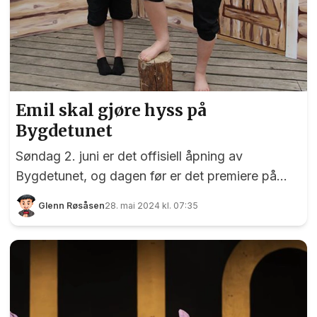
Emil skal gjøre hyss på
Bygdetunet
Søndag 2. juni er det offisiell åpning av
Bygdetunet, og dagen før er det premiere på
«Emil i Lønneberget» framført av Stjerneskudd
Glenn Røsåsen
28. mai 2024 kl. 07:35
1814. Musikal- og teatergruppen som dukket
opp i Eidsvoll i mars i fjor, var sist helg på
Bygdetunet og øvde. EidsvollPuls var invitert -
og selvsagt tok vi oss en tur. Samme helg som
det er sesongåpning på Bygdetunet har musikal-
og teatergruppa Stjerneskudd 1814 premiere på