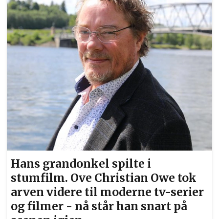
Haflidadottir var med på vandreteater i
Eidsvollsbygningen. Foto: Glenn Røsåsen
Hans grandonkel spilte i
stumfilm. Ove Christian Owe tok
arven videre til moderne tv-serier
og filmer - nå står han snart på