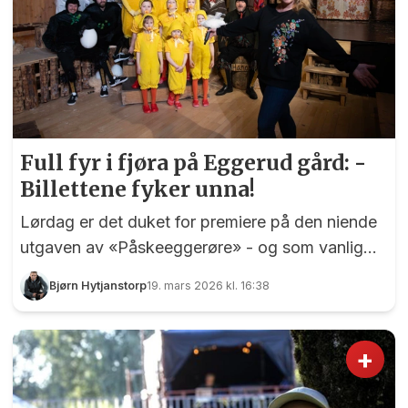
Full fyr i fjøra på Eggerud gård: -
Billettene fyker unna!
Lørdag er det duket for premiere på den niende
utgaven av «Påskeeggerøre» - og som vanlig
foregår galskapen i hønsegården på Fløygir.
Bjørn Hytjanstorp
19. mars 2026 kl. 16:38
+