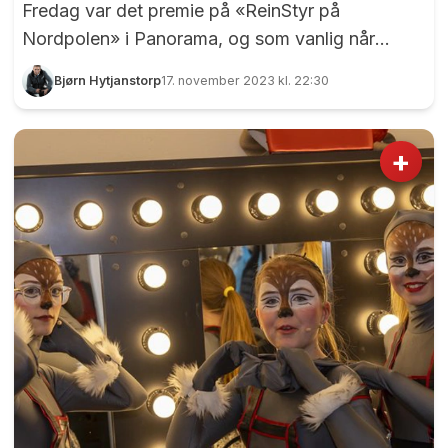
Fredag var det premie på «ReinStyr på
Nordpolen» i Panorama, og som vanlig når
Eidsvoll Amatørteater setter opp en forestilling er
Bjørn Hytjanstorp
17. november 2023 kl. 22:30
det tvers igjennom kvalitet. Reinlenderne, det vil
si de aldrende reinsdyrene, sto på krava og
forlangte matpause. Foto: Bjørn Hytjanstorp
+