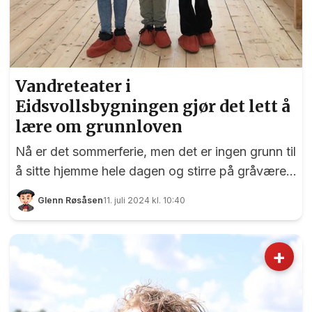
Vandreteater i
Eidsvollsbygningen gjør det lett å
lære om grunnloven
Nå er det sommerferie, men det er ingen grunn til
å sitte hjemme hele dagen og stirre på gråværet.
Eidsvoll 1814 har et splitter nytt sommerprogram
Glenn Røsåsen
11. juli 2024 kl. 10:40
og inviterer både store og små til aktiviteter i
Eidsvollsbygningen. EidsvollPuls tok turen i
øsende og pøsende regnvær og ble med et
+
knippe barn på vandreteater for å lære om
hvordan grunnloven ble til. Synne Elvira Bratli
Hagen, Emma Tverborgvik Skjønsby og Halla