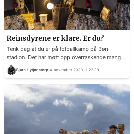
Reinsdyrene er klare. Er du?
Tenk deg at du er på fotballkamp på Bøn
stadion. Det har møtt opp overraskende mange
for å se hjemmelaget. Kan det være nærmere
Bjørn Hytjanstorp
14. november 2023 kl. 22:38
100? Se for deg at alle disse heller tar turen til
Panorama og blir med på en teaterforestilling. Så
mange er nemlig involvert i forestillingen som har
premiere i Panorama på fredag. Mari Hellerud
spiller jervebarnet med det spretne navnet
"Tjohei". Foto: Bjørn Hytjanstorp