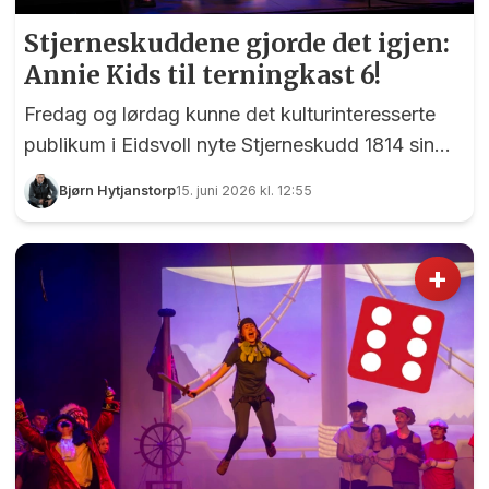
Stjerneskuddene gjorde det igjen:
Annie Kids til terningkast 6!
Fredag og lørdag kunne det kulturinteresserte
publikum i Eidsvoll nyte Stjerneskudd 1814 sin
femte forestilling på tre år. Denne gangen var det
Bjørn Hytjanstorp
15. juni 2026 kl. 12:55
«Annie Kids» som stor på plakaten, og i
tittelrollen imponerte 10 år gamle Martine
Henaas.
+