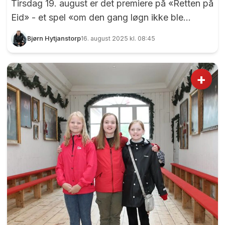
Tirsdag 19. august er det premiere på «Retten på
Eid» - et spel «om den gang løgn ikke ble
sannhet», som er undertittelen. Manusforfattere
Bjørn Hytjanstorp
16. august 2025 kl. 08:45
er Hanne Østby og Arne Sundli, og med på laget
som regissør har de selveste Gard Bjørnstjerne
Eidsvold – sist sett i rollen som Vidkun Quisling i
+
storfilmen "Quislings siste dager" som kom i
2024. Det er for tiden hektisk aktivitet i
Wergelandslunden. Foto: Bjørn Hytjanstorp