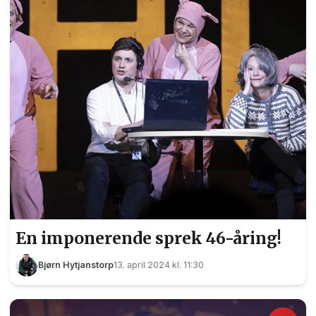
«Emil i Lønneberget». Det blir garantert høy
mimrefaktor for alle som har vokst opp med ...
En imponerende sprek 46-åring!
Bjørn Hytjanstorp
13. april 2024 kl. 11:30