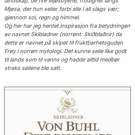
landskap, de fire Mjøsbyene, frodighet langs
Mjøsa, der hun seiler forbi alle i all slags vær;
gjennom sol, regn og himmel.
Og her har jeg hentet inspirasjon fra betydningen
av navnet Skibladner (norrønt: Skíðblaðnir) da
dette er navnet på skipet til fruktbarhetsguden
Frøy i norrøn mytologi. Det kunne seile like godt
til lands som til vanns og hadde alltid medbør
straks seilene ble satt.