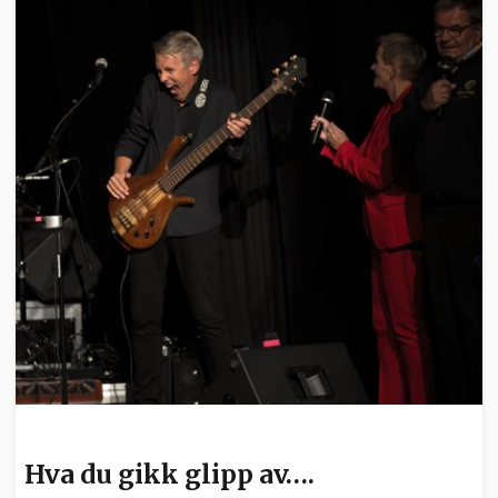
KULTUR
Hva du gikk glipp av….