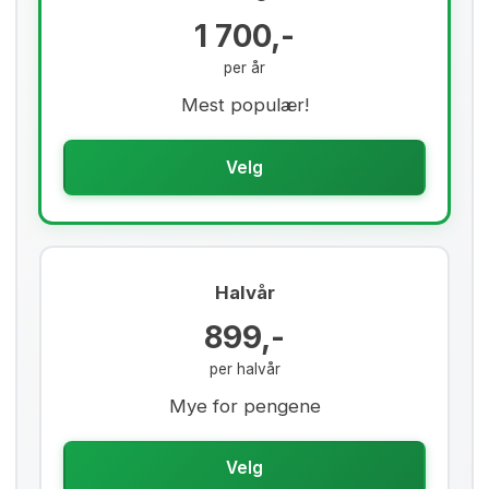
1 700,-
per år
Mest populær!
Velg
Halvår
899,-
per halvår
Mye for pengene
Velg