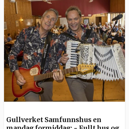
NYHETER
Gullverket Samfunnshus en
mandag formiddag: - Fullt hus og