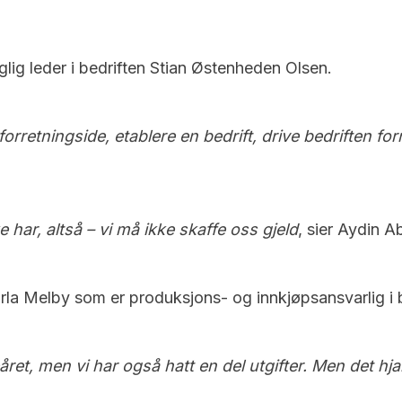
aglig leder i bedriften Stian Østenheden Olsen.
rretningside, etablere en bedrift, drive bedriften fornu
 har, altså – vi må ikke skaffe oss gjeld
, sier Aydin 
turla Melby som er produksjons- og innkjøpsansvarlig i 
leåret, men vi har også hatt en del utgifter. Men det h