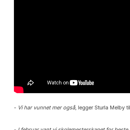
-
Vi har vunnet mer også
, legger Sturla Melby til
-
I februar vant vi skolemesterskapet for best