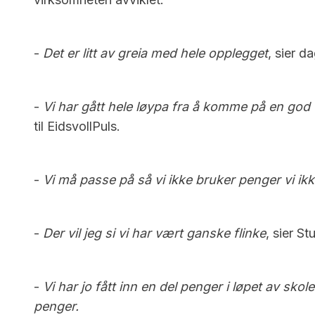
-
Det er litt av greia med hele opplegget
, sier d
-
Vi har gått hele løypa fra å komme på en god fo
til EidsvollPuls.
-
Vi må passe på så vi ikke bruker penger vi ikke
-
Der vil jeg si vi har vært ganske flinke
, sier S
-
Vi har jo fått inn en del penger i løpet av sko
penger.