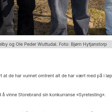
Melby og Ole Peder Wuttudal. Foto: Bjørn Hytjanstorp
t at de har vunnet omtrent alt de har vært med på i lø
 å vinne Storebrand sin konkurranse «Syretesting».