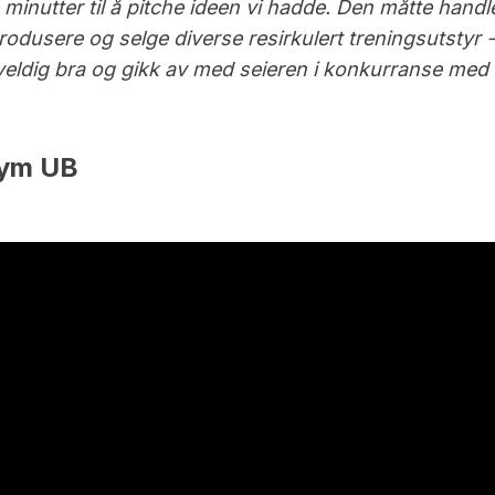
e minutter til å pitche ideen vi hadde. Den måtte handle
rodusere og selge diverse resirkulert treningsutstyr -
det veldig bra og gikk av med seieren i konkurranse m
Gym UB