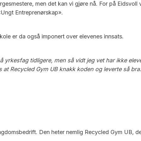
norgesmestere, men det kan vi gjøre nå. For på Eidsvol
 «Ungt Entreprenørskap».
ole er da også imponert over elevenes innsats.
å yrkesfag tidligere, men så vidt jeg vet har ikke eleve
oss at Recycled Gym UB knakk koden og leverte så bra.
domsbedrift. Den heter nemlig Recycled Gym UB, det vil